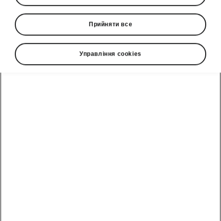
Прийняти все
Мова
Управління cookies
Показати
Гаряча лінія
0(800)500-023
Email
info@eurocar.com.ua