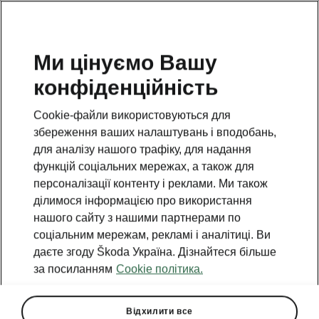
Ми цінуємо Вашу
конфіденційність
НАЗАД ДО МОДЕЛЕЙ
Cookie-файли використовуються для
збереження ваших налаштувань і вподобань,
Karoq - Інструкції
для аналізу нашого трафіку, для надання
функцій соціальних мережах, а також для
персоналізації контенту і реклами. Ми також
Пошук за параметрами
ділимося інформацією про використання
нашого сайту з нашими партнерами по
Період виробництва
соціальним мережам, рекламі і аналітиці. Ви
2026/8
даєте згоду Škoda Україна. Дізнайтеся більше
за посиланням
Cookie політика.
Відхилити все
Ринок