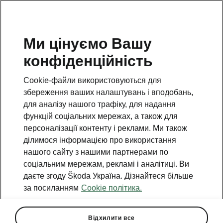
Ми цінуємо Вашу
конфіденційність
НАЗАД ДО МОДЕЛЕЙ
Cookie-файли використовуються для
збереження ваших налаштувань і вподобань,
Kodiaq iV - Інструкції
для аналізу нашого трафіку, для надання
функцій соціальних мережах, а також для
персоналізації контенту і реклами. Ми також
Пошук за параметрами
ділимося інформацією про використання
нашого сайту з нашими партнерами по
Період виробництва
соціальним мережам, рекламі і аналітиці. Ви
2026/8
даєте згоду Škoda Україна. Дізнайтеся більше
за посиланням
Cookie політика.
Ринок
Інше
Відхилити все