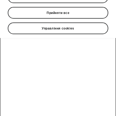
Прийняти все
Мова
Управління cookies
Показати
Гаряча лінія
0(800)500-023
Email
info@eurocar.com.ua