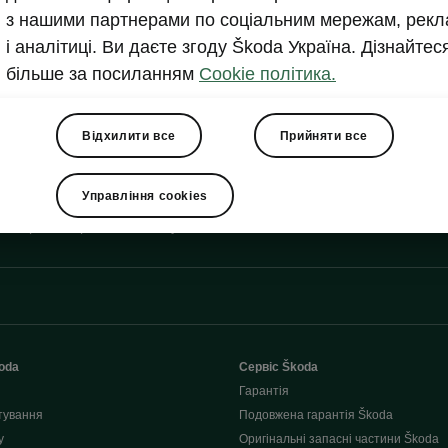
з нашими партнерами по соціальним мережам, рекл
Показати
і аналітиці. Ви даєте згоду Škoda Україна. Дізнайтес
більше за посиланням
Cookie політика.
Відхилити все
Прийняти все
Управління cookies
Форма зворотного зв'язку
oda
Сервіс Škoda
Гарантія
тування
Подовжена гарантія Škoda
у
Оригінальні запасні частини Škoda