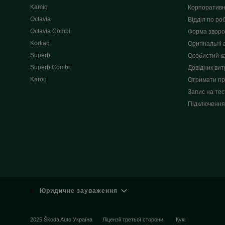
Kamiq
Корпоративн
Octavia
Відділ по роб
Octavia Combi
Форма зворот
Kodiaq
Оригінальні 
Superb
Особистий к
Superb Combi
Довідник вит
Karoq
Отримати пр
Запис на тес
Підключення
Юридичне зауваження
2025 Škoda Auto Україна
Ліцензії третьої сторони
Кукі