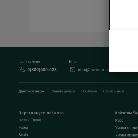
Гаряча лінія
Email
0(800)500-023
info@eurocar.com.ua
Дивіться також
Знайти дилера
Посібники
Сервісні акції
Переглянути всі авто
Клієнтам Šk
Новий Enyaq
Курс
Fabia
Умови креди
Scala
Умови лізинг