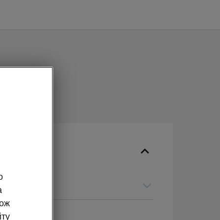
о
а
а
кож
йту