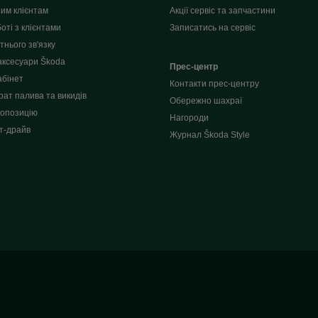
им клієнтам
Акції сервіс та запчастини
оті з клієнтами
Записатись на сервіс
нього зв'язку
аксесуари Škoda
Прес-центр
абінет
Контакти прес-центру
рат палива та викидів
Обережно шахраї
опозицію
Нагороди
т-драйв
Журнал Škoda Style