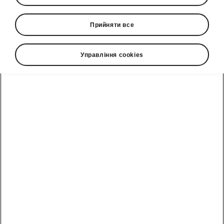
Прийняти все
Мова
Управління cookies
Показати
Гаряча лінія
0(800)500-023
Email
info@eurocar.com.ua