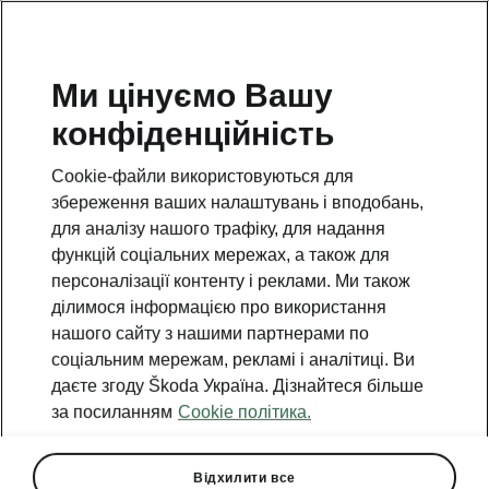
Ми цінуємо Вашу
конфіденційність
НАЗАД ДО МОДЕЛЕЙ
Cookie-файли використовуються для
збереження ваших налаштувань і вподобань,
Octavia - Інструкції
для аналізу нашого трафіку, для надання
функцій соціальних мережах, а також для
персоналізації контенту і реклами. Ми також
Пошук за параметрами
ділимося інформацією про використання
нашого сайту з нашими партнерами по
Період виробництва
соціальним мережам, рекламі і аналітиці. Ви
2026/8
даєте згоду Škoda Україна. Дізнайтеся більше
за посиланням
Cookie політика.
Ринок
Інше
Відхилити все