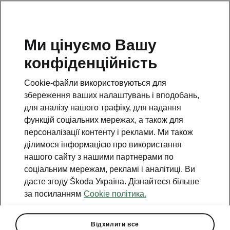
Ми цінуємо Вашу
конфіденційність
НАЗАД ДО МОДЕЛЕЙ
Cookie-файли використовуються для
збереження ваших налаштувань і вподобань,
Octavia - Інструкції
для аналізу нашого трафіку, для надання
функцій соціальних мережах, а також для
персоналізації контенту і реклами. Ми також
Пошук за параметрами
ділимося інформацією про використання
нашого сайту з нашими партнерами по
Період виробництва
соціальним мережам, рекламі і аналітиці. Ви
2025/11
даєте згоду Škoda Україна. Дізнайтеся більше
за посиланням
Cookie політика.
Ринок
Інше
Відхилити все