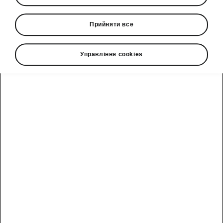
Прийняти все
Мова
Управління cookies
Показати
Гаряча лінія
0(800)500-023
Email
info@eurocar.com.ua