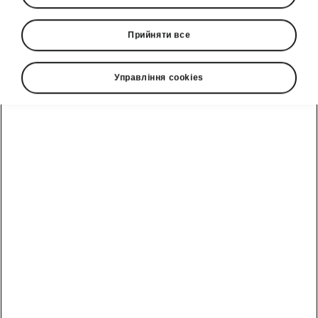
Прийняти все
Мова
Управління cookies
Показати
Гаряча лінія
0(800)500-023
Email
info@eurocar.com.ua