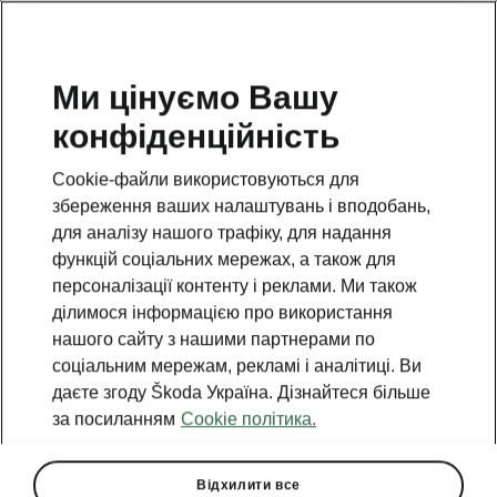
Ми цінуємо Вашу
конфіденційність
НАЗАД ДО МОДЕЛЕЙ
Cookie-файли використовуються для
збереження ваших налаштувань і вподобань,
Slavia - Інструкції
для аналізу нашого трафіку, для надання
функцій соціальних мережах, а також для
персоналізації контенту і реклами. Ми також
Пошук за параметрами
ділимося інформацією про використання
нашого сайту з нашими партнерами по
Період виробництва
соціальним мережам, рекламі і аналітиці. Ви
2026/9
даєте згоду Škoda Україна. Дізнайтеся більше
за посиланням
Cookie політика.
Ринок
Інше
Відхилити все