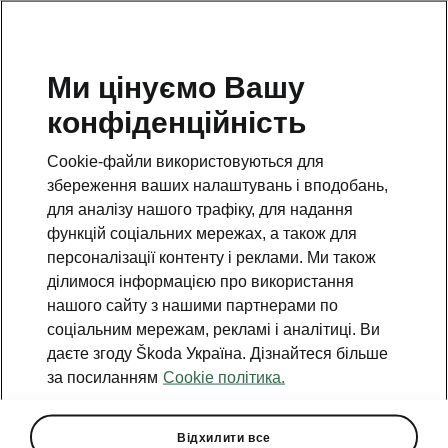
Ми цінуємо Вашу
Гаряча лінія
конфіденційність
0(800)500-023
Cookie-файли використовуються для
Email
збереження ваших налаштувань і вподобань,
info@eurocar.com.ua
для аналізу нашого трафіку, для надання
функцій соціальних мережах, а також для
Форма зворотного зв'язку
персоналізації контенту і реклами. Ми також
ділимося інформацією про використання
нашого сайту з нашими партнерами по
соціальним мережам, рекламі і аналітиці. Ви
даєте згоду Škoda Україна. Дізнайтеся більше
за посиланням
Cookie політика.
Дивіться також
Знайти дилера
Відхилити все