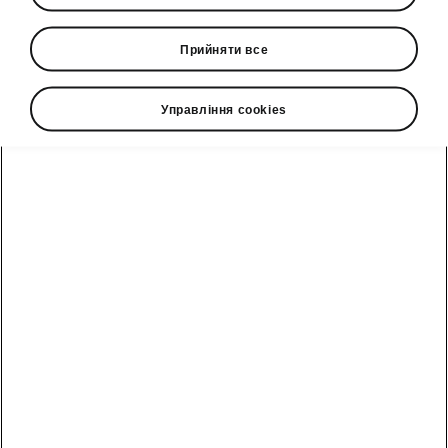
Посібники
Прийняти все
Сервісні акції
Управління cookies
Умови лізингу
Акції сервіс та
Ключові моделі
запчастини
компанії
Корпоративним
Переглянути
клієнтам
Записатись на
Політика
всі авто
сервіс
Конфіденційності
та персон
Відділ по роботі
Новий Enyaq
з клієнтами
Соціальні
проекти
Fabia
Форма
Прес-центр
зворотнього
зв'язку
Scala
Контакти прес-
центру
Оригінальні
Kamiq
Дослідити
аксесуари
Škoda
Обережно
Škoda
Octavia
шахраї
Сімейні
Особистий
Octavia Combi
автомобілі
Нагороди
кабінет