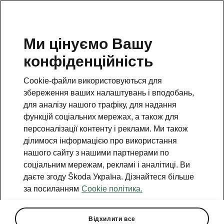
Ми цінуємо Вашу
Гаряча лінія
конфіденційність
0(800)500-023
Cookie-файли використовуються для
Email
збереження ваших налаштувань і вподобань,
info@eurocar.com.ua
для аналізу нашого трафіку, для надання
функцій соціальних мережах, а також для
Форма зворотного зв'язку
персоналізації контенту і реклами. Ми також
ділимося інформацією про використання
нашого сайту з нашими партнерами по
соціальним мережам, рекламі і аналітиці. Ви
даєте згоду Škoda Україна. Дізнайтеся більше
за посиланням
Cookie політика.
Дивіться також
Знайти дилера
Відхилити все