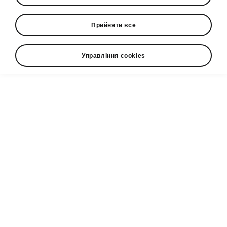
Посібники
Прийняти все
Сервісні акції
Управління cookies
Переглянути
Клієнтам
Сервіс Škoda
Про компанію
Škoda
всі авто
Гарантія
ТОВ Єврокар
Курс
Меньюфекчуринг
Новий Enyaq
Подовжена
Умови
гарантія Škoda
Контакти
Fabia
кредитування
Оригінальні
Інформація для
Scala
Умови лізингу
запасні частини
акціонерів та
Škoda
стейкх
Kamiq
Корпоративним
клієнтам
Акції сервіс та
ТОВ
Octavia
запчастини
"ЄВРОКАР"
Відділ по роботі
Octavia Combi
з клієнтами
Записатись на
Контакти