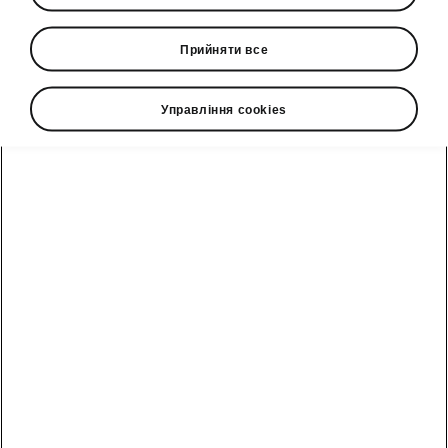
Посібники
Прийняти все
Сервісні акції
Управління cookies
Умови лізингу
Акції сервіс та
Ключові моделі
запчастини
компанії
Корпоративним
Переглянути
клієнтам
Записатись на
Політика
всі авто
сервіс
Конфіденційності
та персон
Відділ по роботі
Новий Enyaq
з клієнтами
Соціальні
проекти
Fabia
Форма
Прес-центр
зворотнього
зв'язку
Scala
Контакти прес-
центру
Оригінальні
Kamiq
Дослідити
аксесуари
Škoda
Обережно
Škoda
Octavia
шахраї
Сімейні
Особистий
Octavia Combi
автомобілі
Нагороди
кабінет