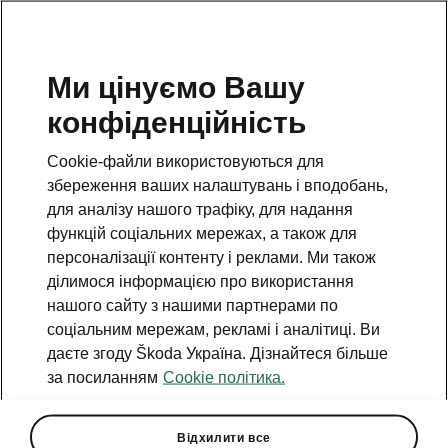
Ми цінуємо Вашу
Гаряча лінія
конфіденційність
0(800)500-023
Cookie-файли використовуються для
Email
збереження ваших налаштувань і вподобань,
info@eurocar.com.ua
для аналізу нашого трафіку, для надання
функцій соціальних мережах, а також для
Форма зворотного зв'язку
персоналізації контенту і реклами. Ми також
ділимося інформацією про використання
нашого сайту з нашими партнерами по
соціальним мережам, рекламі і аналітиці. Ви
даєте згоду Škoda Україна. Дізнайтеся більше
за посиланням
Cookie політика.
Дивіться також
Знайти дилера
Відхилити все