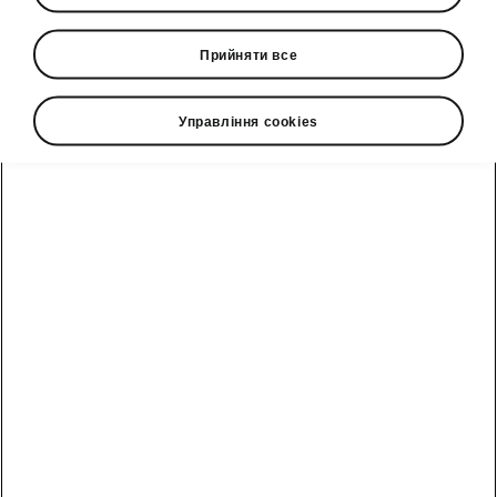
Посібники
Прийняти все
Сервісні акції
Управління cookies
Умови лізингу
Акції сервіс та
Ключові моделі
запчастини
компанії
Корпоративним
Переглянути
клієнтам
Записатись на
Політика
всі авто
сервіс
Конфіденційності
та персон
Відділ по роботі
Новий Enyaq
з клієнтами
Соціальні
проекти
Fabia
Форма
Прес-центр
зворотнього
зв'язку
Scala
Контакти прес-
центру
Оригінальні
Kamiq
Дослідити
аксесуари
Škoda
Обережно
Škoda
Octavia
шахраї
Сімейні
Особистий
Octavia Combi
автомобілі
Нагороди
кабінет