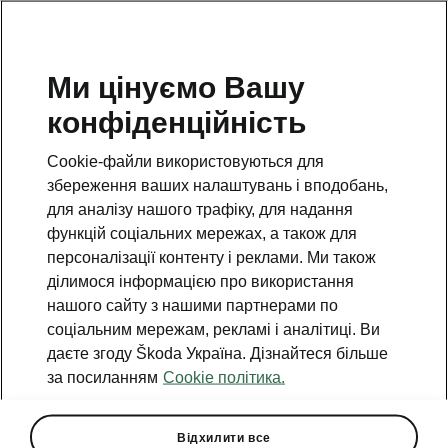
Ми цінуємо Вашу
Гаряча лінія
конфіденційність
0(800)500-023
Cookie-файли використовуються для
Email
збереження ваших налаштувань і вподобань,
info@eurocar.com.ua
для аналізу нашого трафіку, для надання
функцій соціальних мережах, а також для
Форма зворотного зв'язку
персоналізації контенту і реклами. Ми також
ділимося інформацією про використання
нашого сайту з нашими партнерами по
соціальним мережам, рекламі і аналітиці. Ви
даєте згоду Škoda Україна. Дізнайтеся більше
за посиланням
Cookie політика.
Дивіться також
Знайти дилера
Відхилити все