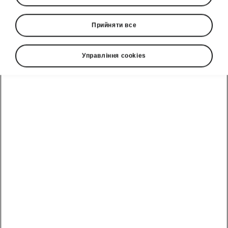
Прийняти все
Управління cookies
Octavia
Втілення успіху
Отримати пропозицію
Акційна пропозиція
1 266 810,00
грн
Від
Прайс-лист
Паливо