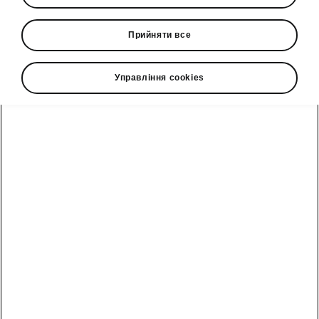
• Інформаційно-розважальна система 13"
Прийняти все
Управління cookies
Гаряча лінія
0(800)500-023
Email
info@eurocar.com.ua
Форма зворотного зв'язку