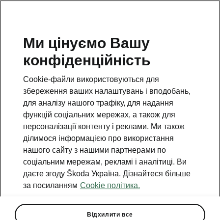
Ми цінуємо Вашу
конфіденційність
Повернутися на відкриту сторінку
Cookie-файли використовуються для
Назад
збереження ваших налаштувань і вподобань,
для аналізу нашого трафіку, для надання
функцій соціальних мережах, а також для
персоналізації контенту і реклами. Ми також
ділимося інформацією про використання
нашого сайту з нашими партнерами по
соціальним мережам, рекламі і аналітиці. Ви
даєте згоду Škoda Україна. Дізнайтеся більше
за посиланням
Cookie політика.
Пакет Infotainment 13"
Відхилити все
• Навігаційна система