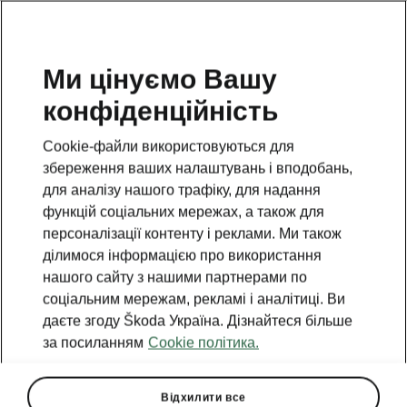
Ми цінуємо Вашу
конфіденційність
НАЗАД ДО МОДЕЛЕЙ
Cookie-файли використовуються для
збереження ваших налаштувань і вподобань,
Favorit - Інструкції
для аналізу нашого трафіку, для надання
функцій соціальних мережах, а також для
персоналізації контенту і реклами. Ми також
Пошук за параметрами
ділимося інформацією про використання
нашого сайту з нашими партнерами по
Період виробництва
соціальним мережам, рекламі і аналітиці. Ви
1994/12
даєте згоду Škoda Україна. Дізнайтеся більше
за посиланням
Cookie політика.
Відхилити все
Мова