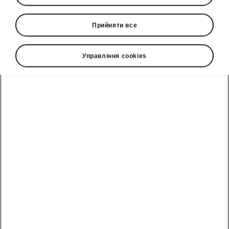
Прийняти все
Показати
Управління cookies
Гаряча лінія
0(800)500-023
Email
info@eurocar.com.ua
Форма зворотного зв'язку