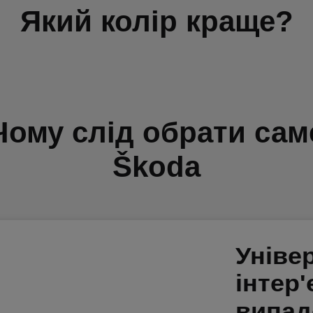
Який колір краще?
Чому слід обрати сам
Škoda
Уніве
інтер'
випад