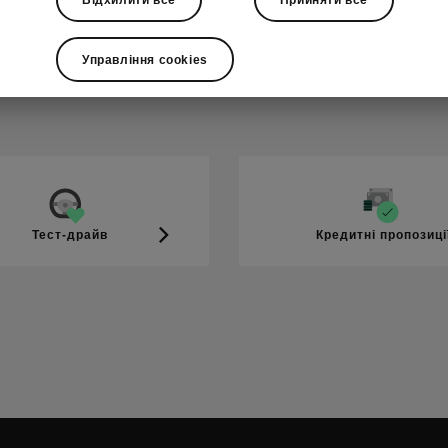
автомобілем та інші фактори, такі як рельєф дороги, температура по
Управління cookies
Тест-драйв
Кредитні пропозиці