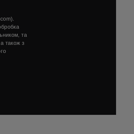
.com).
обробка
ьником, та
а також з
ого