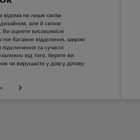
i відома не лише своїм
дизайном, але й своєю
 Ви оцінете високоякісні
істке багажне відділення, широкі
підключення та сучасні
езалежно від того, берете ви
рож чи вирушаєте у довгу ділову
ше