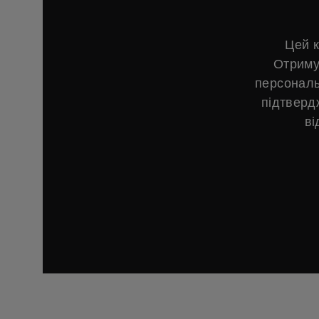
Цей к
Отриму
персональ
підтверд
ві