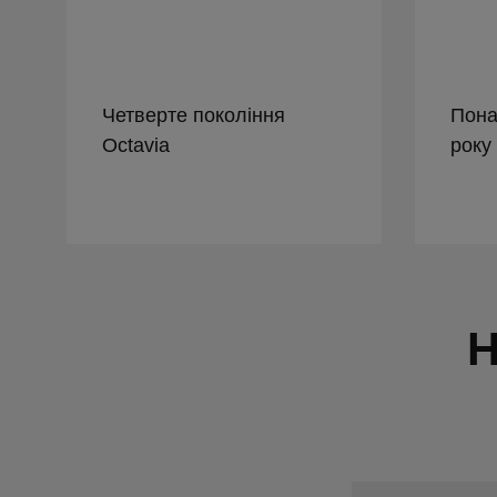
Четверте покоління
Пона
Octavia
року
Н