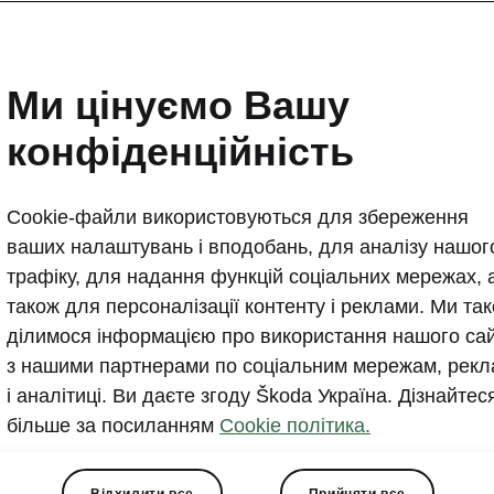
Ми цінуємо Вашу
конфіденційність
Отримати пропозицію
Cookie-файли використовуються для збереження
ваших налаштувань і вподобань, для аналізу нашог
трафіку, для надання функцій соціальних мережах, 
також для персоналізації контенту і реклами. Ми та
ділимося інформацією про використання нашого са
з нашими партнерами по соціальним мережам, рекл
і аналітиці. Ви даєте згоду Škoda Україна. Дізнайтес
більше за посиланням
Cookie політика.
 та відповідають комбінованому циклу від мінімального до максима
Відхилити все
Прийняти все