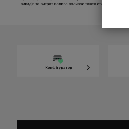
викидів та витрат палива впливає також стиль керування 
Конфігуратор