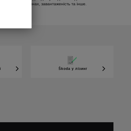
вітря, тиск у шинах, завантаженість та інше.
ї
Škoda у лізинг