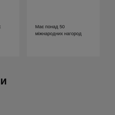
х
Має понад 50
міжнародних нагород
ти