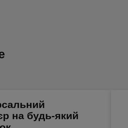
е
рсальний
єр на будь-який
ок