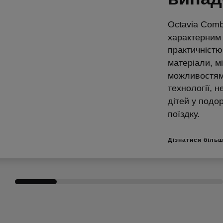
Octavia Comb
характерним 
практичністю.
матеріали, м
можливостям 
технології, н
дітей у подо
поїздку.
Дізнатися біль