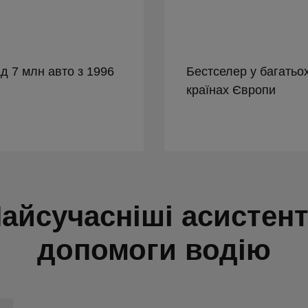
д 7 млн авто з 1996
Бестселер у багатьо
країнах Європи
айсучасніші асистен
допомоги водію