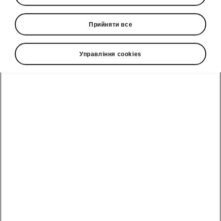
Прийняти все
Управління cookies
Fabia
Зірка в ваших руках
Отримати пропозицію
825 450,00
грн
Від
Прайс-лист
Паливо