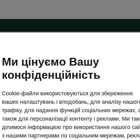
Форма зворотного зв'язку
Ми цінуємо Вашу
конфіденційність
у
Акції сервіс та запчастини
Cookie-файли використовуються для збереження
им клієнтам
Записатись на сервіс
оті з клієнтами
ваших налаштувань і вподобань, для аналізу нашог
нього зв'язку
трафіку, для надання функцій соціальних мережах, 
Прес-центр
аксесуари Škoda
Контакти прес-центру
також для персоналізації контенту і реклами. Ми та
абінет
Обережно шахраї
ділимося інформацією про використання нашого са
рат палива та викидів
Нагороди
з нашими партнерами по соціальним мережам, рекл
опозицію