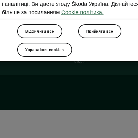
Журнал Škoda Style
і аналітиці. Ви даєте згоду Škoda Україна. Дізнайтес
т-драйв
більше за посиланням
Cookie політика.
Про компанію
ТОВ Єврокар Меньюфекчуринг
a
Відхилити все
Прийняти все
Контакти
Інформація для акціонерів та стейкх
арантія Škoda
ТОВ "ЄВРОКАР"
Управління cookies
запасні частини Škoda
Контакти
Історія