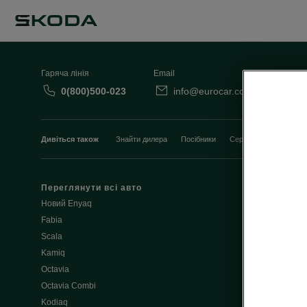
Гаряча лінія
Email
0(800)500-023
info@eurocar.com.ua
Дивіться також
Знайти дилера
Посібники
Сервісні акції
Переглянути всі авто
Умови лізинг
Новий Enyaq
Корпоративн
Fabia
Відділ по роб
Scala
Форма зворот
Kamiq
Оригінальні 
Octavia
Особистий к
Octavia Combi
Довідник вит
Kodiaq
Отримати пр