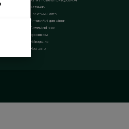
Авто з повним приводом 4x4
я
Хетчбеки
Електричні авто
Автомобілі для жінок
Семимісні авто
Кросовери
Універсали
Нові авто