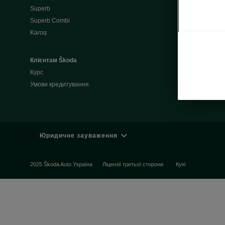
Superb
Запис на тес
Superb Combi
Підключення
Karoq
Сервіс Škod
Клієнтам Škoda
Гарантія
Курс
Подовжена г
Умови кредитування
Оригінальні 
Юридичне зауваження
2025 Škoda Auto Україна
Ліцензії третьої сторони
Кукі