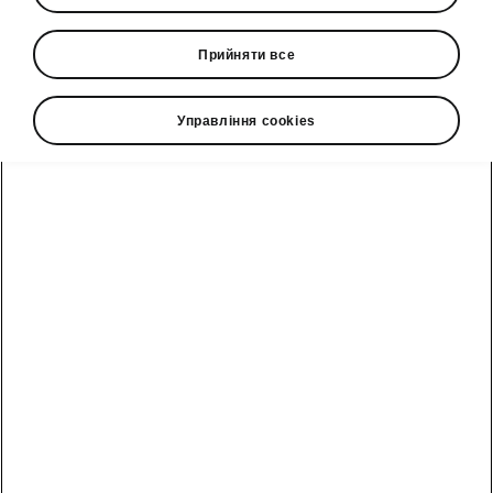
info@eurocar.com.ua
Прийняти все
Форма зворотного зв'язку
Управління cookies
Дивіться також
Знайти дилера
Посібники
Сервісні акції