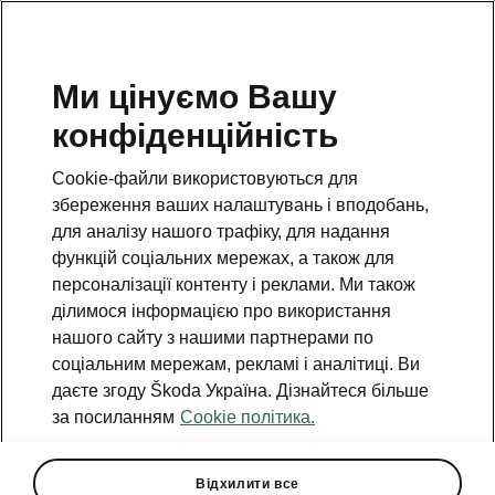
Ми цінуємо Вашу
Особлива інформація емітента
конфіденційність
ПрАТ «Єврокар» станом на
23.04.2020 року
Cookie-файли використовуються для
збереження ваших налаштувань і вподобань,
Особлива інформація емітента
для аналізу нашого трафіку, для надання
ПрАТ «Єврокар» станом на
функцій соціальних мережах, а також для
27.03.2020 року
персоналізації контенту і реклами. Ми також
ділимося інформацією про використання
нашого сайту з нашими партнерами по
соціальним мережам, рекламі і аналітиці. Ви
даєте згоду Škoda Україна. Дізнайтеся більше
Гаряча лінія
за посиланням
Cookie політика.
0(800)500-023
Відхилити все
Email