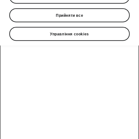
фінансової звітності
Окремий звіт про управління (звіт
Прийняти все
керівництва)
Консолідований звіт про
Управління cookies
управління (звіт керівництва)
Гаряча лінія
0(800)500-023
Email
info@eurocar.com.ua
Форма зворотного зв'язку