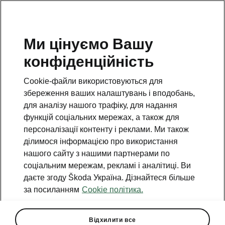
Ми цінуємо Вашу
Фінансова
конфіденційність
звітність станом
Cookie-файли використовуються для
на 31.12.2024 р.
збереження ваших налаштувань і вподобань,
для аналізу нашого трафіку, для надання
функцій соціальних мережах, а також для
Окрема фінансова звітність станом
персоналізації контенту і реклами. Ми також
на 31.12.2024 р. в ХБРЛ
ділимося інформацією про використання
Консолідована фінансова звітність
нашого сайту з нашими партнерами по
станом на 31.12.2024 р. в ХБРЛ
соціальним мережам, рекламі і аналітиці. Ви
даєте згоду Škoda Україна. Дізнайтеся більше
Звіт щодо аудиту окремої
за посиланням
Cookie політика.
фінансової звітності
Звіт щодо аудиту консолідованої
Відхилити все