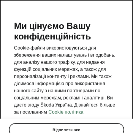
Ми цінуємо Вашу
конфіденційність
Повернутися на відкриту сторінку
Cookie-файли використовуються для
Назад
збереження ваших налаштувань і вподобань,
для аналізу нашого трафіку, для надання
функцій соціальних мережах, а також для
персоналізації контенту і реклами. Ми також
ділимося інформацією про використання
нашого сайту з нашими партнерами по
соціальним мережам, рекламі і аналітиці. Ви
даєте згоду Škoda Україна. Дізнайтеся більше
за посиланням
Cookie політика.
Відхилити все