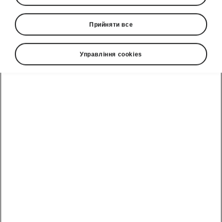
Прийняти все
Управління cookies
Функції комфорту Škoda Kodiaq
Безключовий доступ Kessy
Вам
більше не потрібно тримати
ключ,
щоб відкрити та замкнути автомобіль. Блок
керування KESSY (система безключового
входу, запуску та виходу) розпізнає ключ і
автомобіль
автоматично відмикається
,