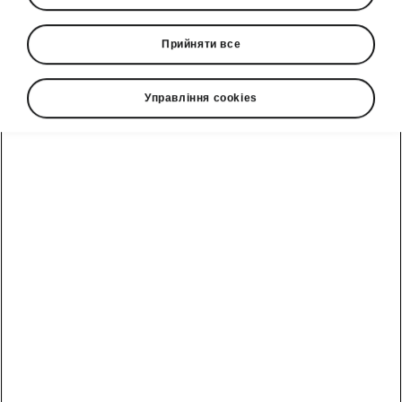
Прийняти все
Управління cookies
Розумні деталі Škoda Octavia Combi
Скребок для льоду з
датчиком глибини
протектора
Чудова деталь Simply Clever, яка стане в
нагоді при настанні морозів. Тепер вам не