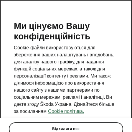
Ми цінуємо Вашу
конфіденційність
Повернутися на відкриту сторінку
Cookie-файли використовуються для
Назад
збереження ваших налаштувань і вподобань,
для аналізу нашого трафіку, для надання
функцій соціальних мережах, а також для
персоналізації контенту і реклами. Ми також
ділимося інформацією про використання
нашого сайту з нашими партнерами по
соціальним мережам, рекламі і аналітиці. Ви
даєте згоду Škoda Україна. Дізнайтеся більше
за посиланням
Cookie політика.
Відхилити все