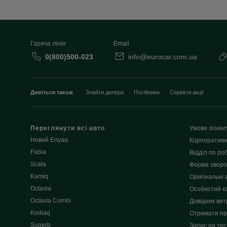
Гаряча лінія
Email
0(800)500-023
info@eurocar.com.ua
Дивіться також
Знайти дилера
Посібники
Сервісні акції
Переглянути всі авто
Умови лізинг
Новий Enyaq
Корпоративн
Fabia
Відділ по роб
Scala
Форма зворот
Kamiq
Оригінальні 
Octavia
Особистий к
Octavia Combi
Довідник вит
Kodiaq
Отримати пр
Superb
Запис на тес