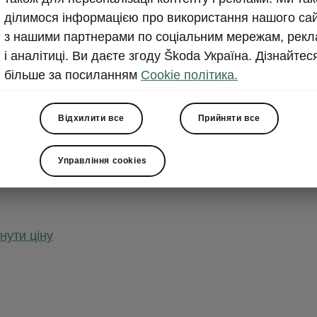
ет Essence Plus
ділимося інформацією про використання нашого са
з нашими партнерами по соціальним мережам, рекл
і аналітиці. Ви даєте згоду Škoda Україна. Дізнайтес
альна консоль
більше за посиланням
Cookie політика.
альний підлокітник спереду
Відхилити все
Прийняти все
ні роз’єми для даних USB типу C і роз’єми для заряд
ною ефективністю заряджання
Управління cookies
дуальне керування підігрівом передніх сидінь
нути ціну