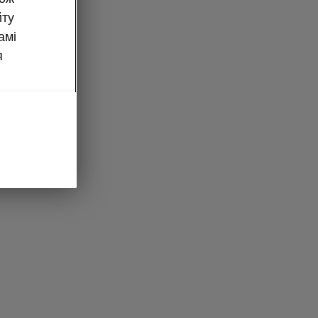
йту
амі
я
жання з