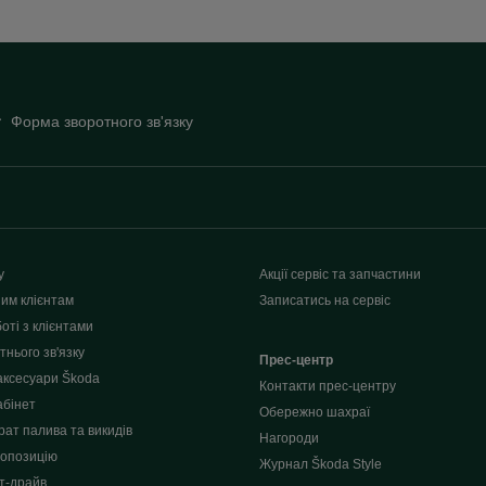
Форма зворотного зв'язку
у
Акції сервіс та запчастини
им клієнтам
Записатись на сервіс
оті з клієнтами
нього зв'язку
Прес-центр
аксесуари Škoda
Контакти прес-центру
абінет
Обережно шахраї
рат палива та викидів
Нагороди
опозицію
Журнал Škoda Style
т-драйв