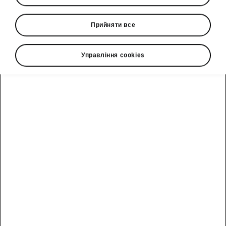
Прийняти все
Управління cookies
Безпека Škoda Octavia Combi
Системи допомоги водієві
Сімейний автомобіль ніколи не може мати
забагато систем допомоги водієві для
захисту від небезпечних ситуацій.
Наприклад, Octavia Combi може опанувати
такі ситуації:
стежити за зустрічним