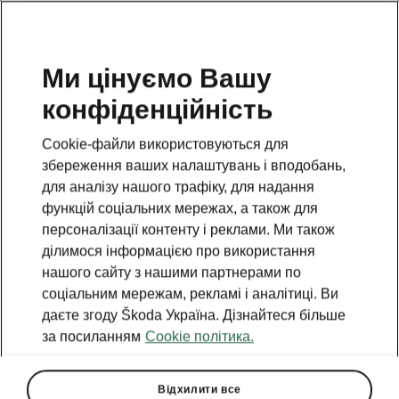
Ми цінуємо Вашу
конфіденційність
Повернутися на відкриту сторінку
Cookie-файли використовуються для
Назад
збереження ваших налаштувань і вподобань,
для аналізу нашого трафіку, для надання
функцій соціальних мережах, а також для
персоналізації контенту і реклами. Ми також
ділимося інформацією про використання
нашого сайту з нашими партнерами по
соціальним мережам, рекламі і аналітиці. Ви
даєте згоду Škoda Україна. Дізнайтеся більше
за посиланням
Cookie політика.
Відхилити все