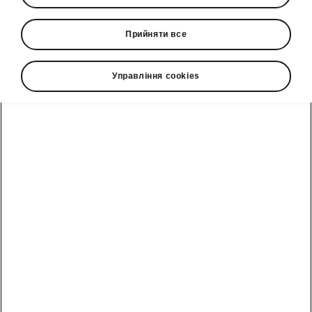
Прийняти все
Управління cookies
Смарт-технології Škoda Octavia
Безключовий доступ Kessy
Вам більше
не потрібно тримати ключ
,
щоб відкрити чи закрити автомобіль.
Вдосконалена функція KESSY
автоматично відмикає
Octavia, коли ви
наближаєтеся до неї з ключем, і