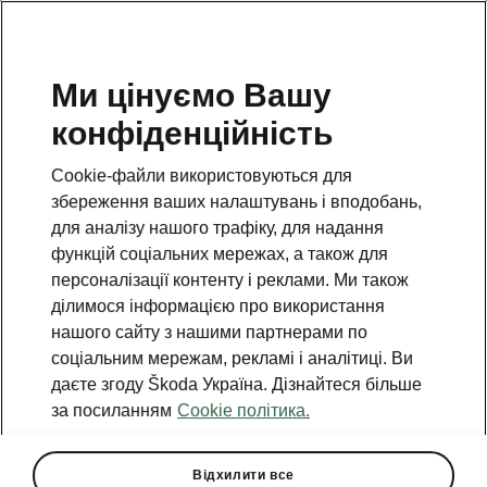
Ми цінуємо Вашу
конфіденційність
Повернутися на відкриту сторінку
Cookie-файли використовуються для
Назад
збереження ваших налаштувань і вподобань,
для аналізу нашого трафіку, для надання
функцій соціальних мережах, а також для
персоналізації контенту і реклами. Ми також
ділимося інформацією про використання
нашого сайту з нашими партнерами по
соціальним мережам, рекламі і аналітиці. Ви
даєте згоду Škoda Україна. Дізнайтеся більше
за посиланням
Cookie політика.
Відхилити все