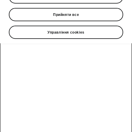
підігрівом, з пелюстками перемикання
передач
Прийняти все
• Підігрів передніх і задніх сидінь,
незалежне керування
Управління cookies
• Підігрів лобового скла
Гаряча лінія
0(800)500-023
Email
info@eurocar.com.ua
Форма зворотного зв'язку