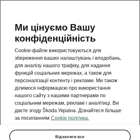
Ми цінуємо Вашу
конфіденційність
Повернутися на відкриту сторінку
Cookie-файли використовуються для
Назад
збереження ваших налаштувань і вподобань,
для аналізу нашого трафіку, для надання
функцій соціальних мережах, а також для
персоналізації контенту і реклами. Ми також
ділимося інформацією про використання
нашого сайту з нашими партнерами по
соціальним мережам, рекламі і аналітиці. Ви
даєте згоду Škoda Україна. Дізнайтеся більше
за посиланням
Cookie політика.
Пакет Climate
Відхилити все
• Багатофункціональне шкіряне кермо, з