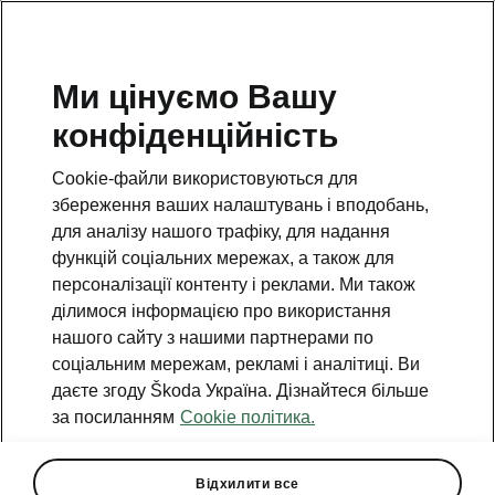
Ми цінуємо Вашу
конфіденційність
Повернутися на відкриту сторінку
Cookie-файли використовуються для
Назад
збереження ваших налаштувань і вподобань,
для аналізу нашого трафіку, для надання
функцій соціальних мережах, а також для
персоналізації контенту і реклами. Ми також
ділимося інформацією про використання
нашого сайту з нашими партнерами по
соціальним мережам, рекламі і аналітиці. Ви
даєте згоду Škoda Україна. Дізнайтеся більше
за посиланням
Cookie політика.
Додаткові опції
Відхилити все
• Фаркоп з електроприводом