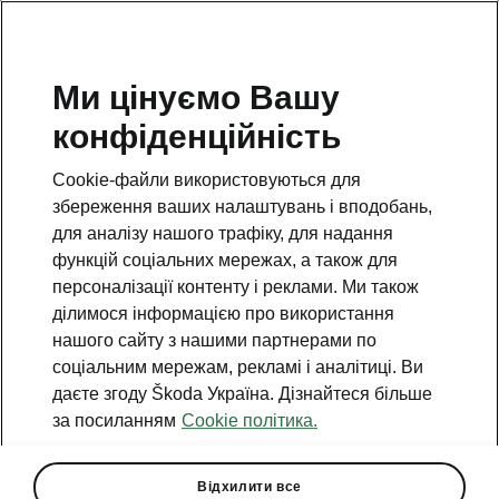
Ми цінуємо Вашу
конфіденційність
Повернутися на відкриту сторінку
Cookie-файли використовуються для
Назад
збереження ваших налаштувань і вподобань,
для аналізу нашого трафіку, для надання
функцій соціальних мережах, а також для
персоналізації контенту і реклами. Ми також
ділимося інформацією про використання
нашого сайту з нашими партнерами по
соціальним мережам, рекламі і аналітиці. Ви
даєте згоду Škoda Україна. Дізнайтеся більше
за посиланням
Cookie політика.
Пакет Transport
Відхилити все
• Кришка (ролета) багажного відділення, з