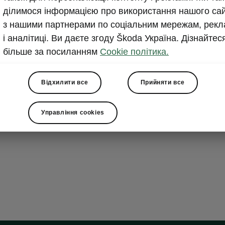
багажно
ділимося інформацією про використання нашого са
з нашими партнерами по соціальним мережам, рекл
Зберігайте ре
і аналітиці. Ви даєте згоду Škoda Україна. Дізнайтес
швидкого дос
більше за посиланням
Cookie політика.
багажного ві
або відкрити
Відхилити все
Прийняти все
речей ще зру
кнопки.
Управління cookies