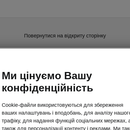
Повернутися на відкриту сторінку
Назад
Ми цінуємо Вашу
конфіденційність
Cookie-файли використовуються для збереження
ваших налаштувань і вподобань, для аналізу нашог
Гнучкий бага
трафіку, для надання функцій соціальних мережах, 
Електри
також для персоналізації контенту і реклами. Ми та