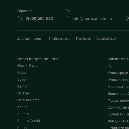
Гаряча лінія
Email
0(800)500-023
info@eurocar.com.ua
Дивіться також
Знайти дилера
Посібники
Сервісні акції
Переглянути всі авто
Клієнтам Šk
Новий Enyaq
Курс
Fabia
Умови креди
Scala
Умови лізинг
Kamiq
Корпоративн
Octavia
Відділ по роб
Octavia Combi
Форма зворот
Kodiaq
Оригінальні 
Superb
Особистий к
Superb Combi
Довідник вит
Karoq
Отримати пр