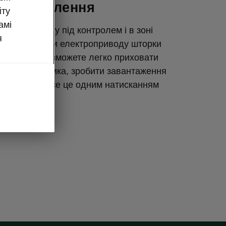
го відділення
йту
амі
чі в багажнику під контролем і в зоні
я
тупу. Завдяки електроприводу шторки
дділення, ви зможете легко приховати
 вміст багажника, зробити завантаження
чнішим — і все це одним натисканням