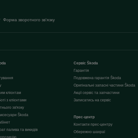
Форма зворотного зв'язку
oda
Сервіс Škoda
Гарантія
тування
Подовжена гарантія Škoda
у
Оригінальні запасні частини Škoda
им клієнтам
Акції сервіс та запчастини
оті з клієнтами
Записатись на сервіс
нього зв'язку
аксесуари Škoda
Прес-центр
абінет
Контакти прес-центру
рат палива та викидів
Обережно шахраї
опозицію