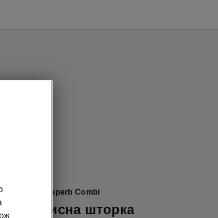
о
жник Škoda Superb Combi
а
чна захисна шторка
кож