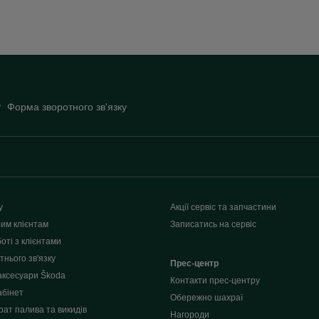
Форма зворотного зв'язку
у
Акції сервіс та запчастини
им клієнтам
Записатись на сервіс
оті з клієнтами
нього зв'язку
Прес-центр
аксесуари Škoda
Контакти прес-центру
абінет
Обережно шахраї
рат палива та викидів
Нагороди