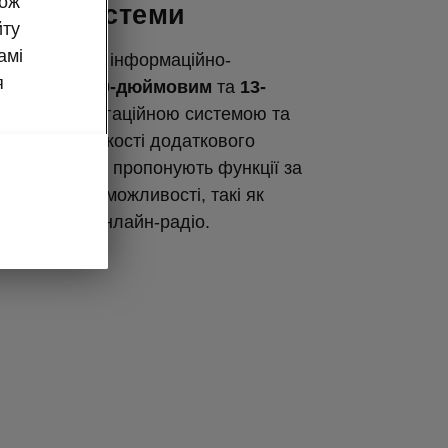
кож
льні системи
йту
амі
нує два типи інформаційно-
я
 систем: з
10-дюймовим
та
13-
краном
, навігаційною системою та
дисплеєм в якості додаткового
Обидві також пропонують функції за
ші додаткові можливості, такі як
 Canton та онлайн-радіо.