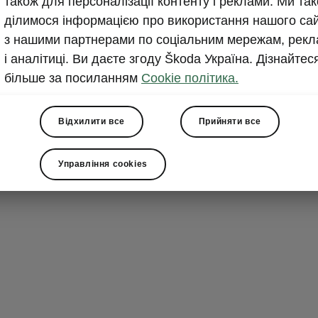
також для персоналізації контенту і реклами. Ми та
розважа
ділимося інформацією про використання нашого са
з нашими партнерами по соціальним мережам, рекл
Superb пропо
і аналітиці. Ви даєте згоду Škoda Україна. Дізнайтес
розважальних
більше за посиланням
Cookie політика.
дюймовим е
проекційним 
обладнання. 
Відхилити все
Прийняти все
запитом та ін
аудиосистема
Управління cookies