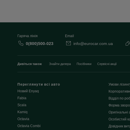
Гаряча лінія
Email
0(800)500-023
info@eurocar.com.ua
Дивіться також
Знайти дилера
Посібники
Сервісні акції
Переглянути всі авто
Умови лізинг
Новий Enyaq
Корпоративн
Fabia
Відділ по роб
Scala
Форма зворот
Kamiq
Оригінальні 
Octavia
Особистий к
Octavia Combi
Довідник вит