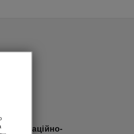
о
Škoda Superb
а
 інформаційно-