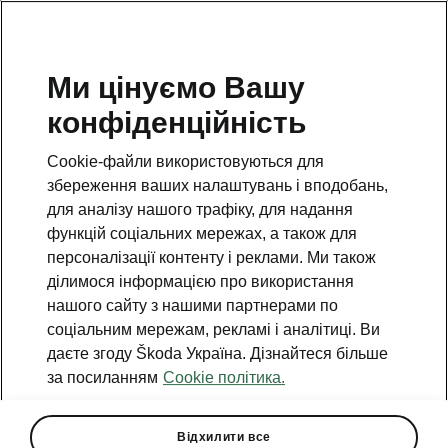
Ми цінуємо Вашу
конфіденційність
Повернутися на відкриту сторінку
Cookie-файли використовуються для
Назад
збереження ваших налаштувань і вподобань,
для аналізу нашого трафіку, для надання
функцій соціальних мережах, а також для
персоналізації контенту і реклами. Ми також
ділимося інформацією про використання
нашого сайту з нашими партнерами по
соціальним мережам, рекламі і аналітиці. Ви
даєте згоду Škoda Україна. Дізнайтеся більше
за посиланням
Cookie політика.
Пакет Light & View
Відхилити все
• LED Matrix