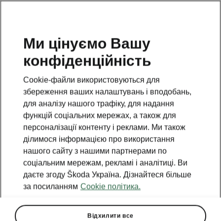
Ми цінуємо Вашу
конфіденційність
This page is a supplementary page of the opening page.
Click the button to get back.
Cookie-файли використовуються для
збереження ваших налаштувань і вподобань,
Get back to the opening page.
для аналізу нашого трафіку, для надання
функцій соціальних мережах, а також для
персоналізації контенту і реклами. Ми також
ділимося інформацією про використання
нашого сайту з нашими партнерами по
соціальним мережам, рекламі і аналітиці. Ви
даєте згоду Škoda Україна. Дізнайтеся більше
за посиланням
Cookie політика.
Відхилити все