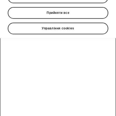
Прийняти все
Управління cookies
Розумні технології Škoda Superb
Система безключового
доступу
Система безключового доступу та запуску
двигуна забезпечує безконтактний доступ до