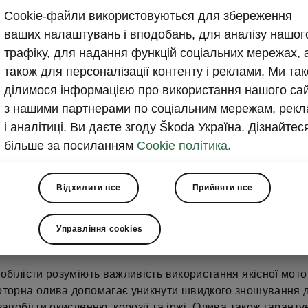
Продовження акції Škod
Cookie-файли використовуються для збереження
впевненості»
ваших налаштувань і вподобань, для аналізу нашог
трафіку, для надання функцій соціальних мережах, 
також для персоналізації контенту і реклами. Ми та
2025-01-09T13:14:20.32+00:00
ділимося інформацією про використання нашого са
Знижки до 30% на оригінальні моторні оливи та олив
з нашими партнерами по соціальним мережам, рекл
і аналітиці. Ви даєте згоду Škoda Україна. Дізнайтес
більше за посиланням
Cookie політика.
Відхилити все
Прийняти все
Управління cookies
ня до 31 березня 2025 року
в дилерській мережі Škoda ді
 30%* на оригінальні моторні оливи та оливні фільтри Šk
обілісти розуміють важливість використання якісної мото
оторна олива допомагає уникнути швидкого зношування 
запобігти окисленню, корозії та іржі. Олива також гаранту