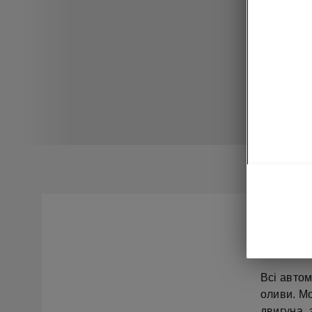
З 01 січ
знижки до
Всі автом
оливи. М
двигуна, 