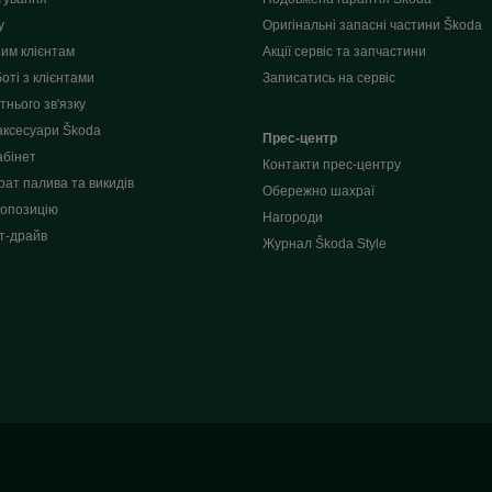
у
Оригінальні запасні частини Škoda
им клієнтам
Акції сервіс та запчастини
оті з клієнтами
Записатись на сервіс
нього зв'язку
аксесуари Škoda
Прес-центр
абінет
Контакти прес-центру
рат палива та викидів
Обережно шахраї
опозицію
Нагороди
т-драйв
Журнал Škoda Style