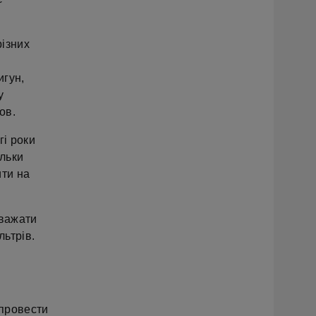
різних
игун,
у
ов.
гі роки
ільки
ити на
зважати
ьтрів.
 провести