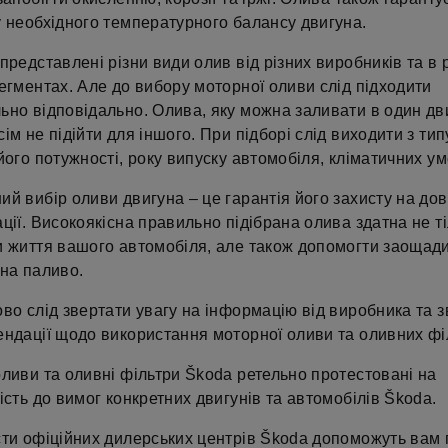
у необхідного температурного балансу двигуна.
представлені різни види олив від різних виробників та в 
егментах. Але до вибору моторної оливи слід підходити
ьно відповідально. Олива, яку можна заливати в один дв
ім не підійти для іншого. При підборі слід виходити з тип
його потужності, року випуску автомобіля, кліматичних ум
й вибір оливи двигуна – це гарантія його захисту на дов
ції. Високоякісна правильно підібрана олива здатна не т
и життя вашого автомобіля, але також допомогти заощад
 на паливо.
во слід звертати увагу на інформацію від виробника та 
ендації щодо використання моторної оливи та оливних філ
ливи та оливні фільтри Škoda ретельно протестовані на
ість до вимог конкретних двигунів та автомобілів Škoda.
сти офіційних дилерських центрів Škoda допоможуть вам