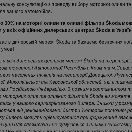
нальну консультацію з приводу вибору моторної оливи та
для вашого автомобіля.
о 30% на моторні оливи та оливні фільтри Škoda мо
 у всіх офіційних дилерських центрах Škoda в Україні
вас в дилерській мережі Škoda та бажаємо безпечних поїз
 умов!
іє у всіх дилерських центрах мережі Škoda на території 
ком території Автономної Республіки Крим та м.Севас
яких населених пунктів на території Донецької, Лугансь
ої, Миколаївської та Херсонської областей, які є тимча
ими Російською Федерацією. З повним асортиментом т
 моторних олив та оливних фільтрів Škoda ви можете
тись у вашого сертифікованого дилера. Знижки у розмір
ються від рекомендованої дистриб‘ютором поточної ро
 яку дилери можуть орієнтуватися при формуванні власн
ї ціни для споживача і не сумуються з іншими знижками, 
я Покупцю. Співвідношення розміру знижки до попереднь