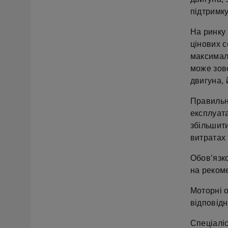
підтримк
На ринку 
цінових с
максимал
може зовс
двигуна, 
Правильни
експлуата
збільшит
витратах
Обов’язко
на реком
Моторні о
відповідн
Спеціалі