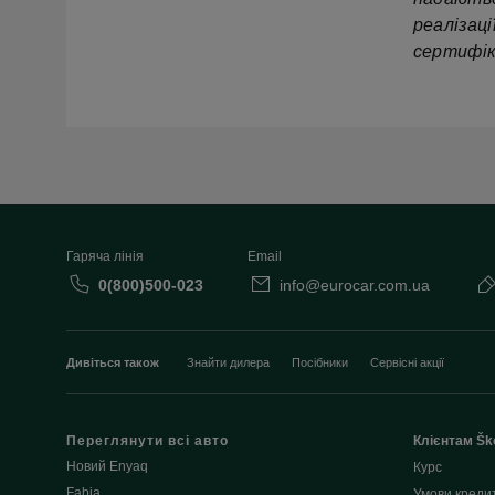
реалізац
сертифік
Гаряча лінія
Email
0(800)500-023
info@eurocar.com.ua
Дивіться також
Знайти дилера
Посібники
Сервісні акції
Переглянути всі авто
Клієнтам Šk
Новий Enyaq
Курс
Fabia
Умови креди