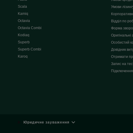
Scala
Умови лізинг
Kamiq
Корпоративн
Octavia
Відділ по роб
Octavia Combi
Форма зворот
Kodiaq
Оригінальні 
Superb
Особистий к
Superb Combi
Довідник вит
Karoq
Отримати пр
Запис на тес
Підключення
Юридичне зауваження