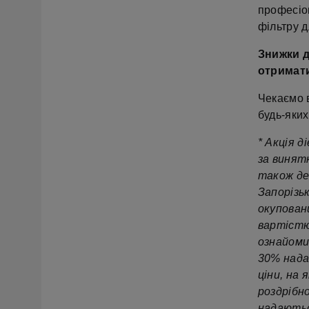
професіо
фільтру 
Знижки д
отримати
Чекаємо 
будь-яких
* Акція д
за винят
також де
Запорізьк
окупован
вартістю
ознайоми
30% нада
ціни, на
роздрібно
надаютьс