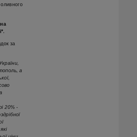
 оливного
жна
*.
док за
України,
тополь, а
кої,
сово
а
і 20% -
здрібної
ої
які
ої ціни