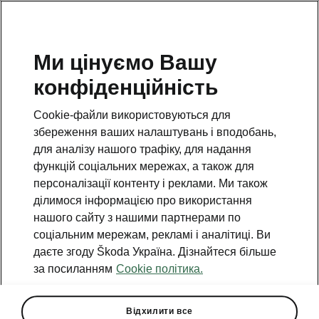
Ми цінуємо Вашу
конфіденційність
Cookie-файли використовуються для
збереження ваших налаштувань і вподобань,
для аналізу нашого трафіку, для надання
функцій соціальних мережах, а також для
персоналізації контенту і реклами. Ми також
ділимося інформацією про використання
нашого сайту з нашими партнерами по
соціальним мережам, рекламі і аналітиці. Ви
даєте згоду Škoda Україна. Дізнайтеся більше
Розіграш подарунків
за посиланням
Cookie політика.
ŠKODA «Відвага,
лояльність, витримка»
Відхилити все