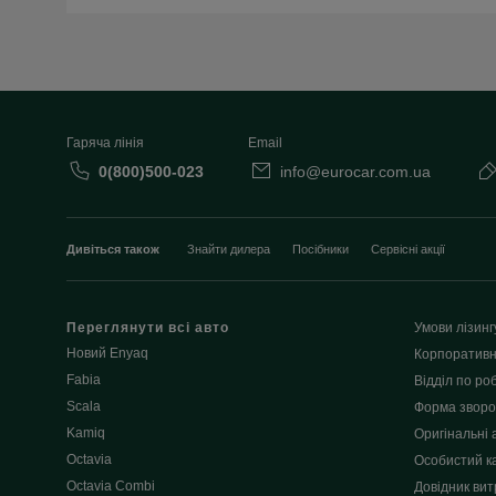
Гаряча лінія
Email
0(800)500-023
info@eurocar.com.ua
Дивіться також
Знайти дилера
Посібники
Сервісні акції
Переглянути всі авто
Умови лізинг
Новий Enyaq
Корпоративн
Fabia
Відділ по роб
Scala
Форма зворот
Kamiq
Оригінальні 
Octavia
Особистий к
Octavia Combi
Довідник вит