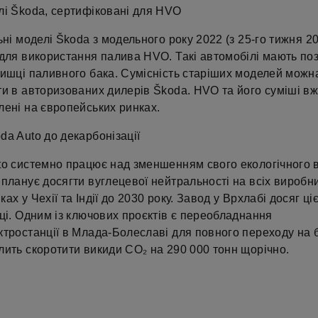
лі Škoda, сертифіковані для HVO
ьні моделі Škoda з модельного року 2022 (з 25-го тижня 2
 для використання палива HVO. Такі автомобілі мають по
ришці паливного бака. Сумісність старіших моделей можн
ти в авторизованих дилерів Škoda. HVO та його суміші в
лені на європейських ринках.
a Auto до декарбонізації
to системно працює над зменшенням свого екологічного 
планує досягти вуглецевої нейтральності на всіх виробн
ах у Чехії та Індії до 2030 року. Завод у Врхлабі досяг ці
ці. Одним із ключових проєктів є переобладнання
тростанції в Млада-Болеславі для повного переходу на б
лить скоротити викиди СО₂ на 290 000 тонн щорічно.