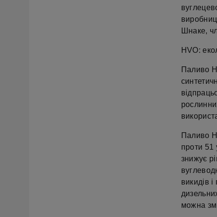
вуглецево
виробниц
Шнаке, чл
HVO: еко
Паливо H
синтетичн
відпрацьо
рослинних
використа
Паливо H
проти 51 
знижує рі
вуглевод
викидів і
дизельних
можна зм