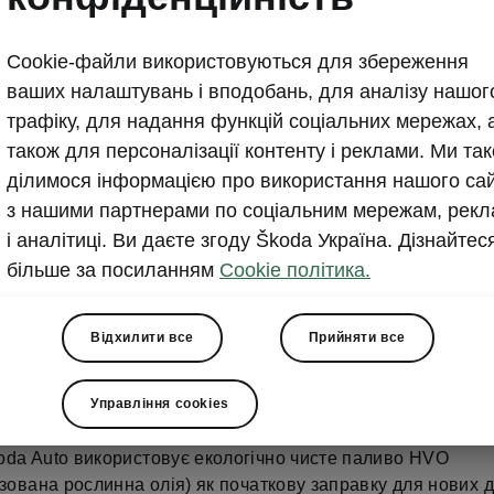
Екологічно чисте палив
нових дизельних модел
Cookie-файли використовуються для збереження
ваших налаштувань і вподобань, для аналізу нашог
трафіку, для надання функцій соціальних мережах, 
2025-04-28T12:13:30.644+00:00
також для персоналізації контенту і реклами. Ми та
Тепер Škoda Auto використовує екологічно чисте п
ділимося інформацією про використання нашого са
(гідрогенізована рослинна олія) як початкову запра
з нашими партнерами по соціальним мережам, рекл
моделей, що виробляються на її чеських заводах, а
і аналітиці. Ви даєте згоду Škoda Україна. Дізнайтес
власного логістичного парку.
більше за посиланням
Cookie політика.
Відхилити все
Прийняти все
Управління cookies
oda Auto використовує екологічно чисте паливо HVO
ізована рослинна олія) як початкову заправку для нових 