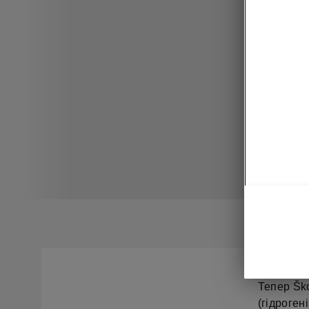
Тепер Šk
(гідроген