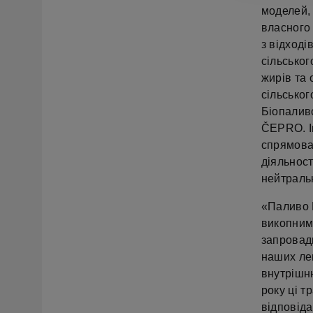
моделей, 
власного 
з відході
сільсько
жирів та 
сільськог
Біопалив
ČEPRO. Ін
спрямова
діяльност
нейтральн
«Паливо 
викопним
запровад
наших лег
внутрішню
року ці т
відповіда