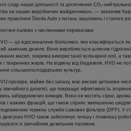
го сліду нашої діяльності та досягнення CO₂-нейтрально
тва на наших виробничих майданчиках», — зазначив Кар
ен правління Škoda Auto з питань закупівель і сталого ро
логічне паливо з численними перевагами
VO — це вдосконалене біопаливо, яке класифікується як
ий замінник дизеля. Воно виробляється шляхом гідрогені
ваних масел, зокрема використаної кулінарної олії, а так
 і тваринних жирів. На відміну від біодизеля, HVO не по
ння сільськогосподарських культур.
VO прозоре, майже без запаху, має високе цетанове числ
у звичайного дизеля), що покращує ефективність згорянн
вень забруднюючих викидів. Воно не містить сірки, аром
нів і важких фракцій, що також сприяє зменшенню шкідл
 подовженню терміну служби сажових фільтрів (DPF). У с
 двигунах HVO також забезпечує тихішу і плавнішу робот
ішувати зі звичайним дизельним паливом.