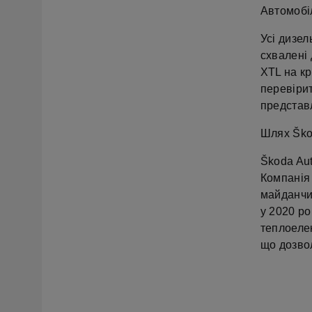
Автомобі
Усі дизел
схвалені
XTL на к
перевіри
представ
Шлях Škod
Škoda Au
Компанія 
майданчик
у 2020 ро
теплоелек
що дозво