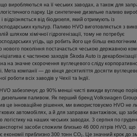
що виробляються на її чеських заводах, а також для запр
логістичного парку. Це синтетичне дизельне паливо виро
в і відрізняється від біодизеля, який отримують із
господарських культур. Паливо HVO виготовляється з вик
олій шляхом хімічної гідрогенізації, тому не потребує
осподарських угідь, що робить його ще більш екологічним
о нового покоління постачається чеською державною ко
іціатива є частиною заходів Škoda Auto із декарбонізації
на на значне скорочення вуглецевого сліду корпоративно
і. Мета компанії — до кінця десятиліття досягти вуглецев
ої роботи всіх заводів у Чехії та Індії.
HVO забезпечує до 90% менші чисті викиди вуглецю порі
 дизельним паливом. Як перший бренд Volkswagen Group
ив це інноваційне рішення, ми використовуємо HVO не л
кових автомобілях, а й для заправки вантажівок, що заб
 логістику на наших чеських заводах. З серпня по груде
ранспортні засоби спожили близько 46 000 літрів HVO, що
є економії приблизно 300 тонн CO₂. Це значний крок до 