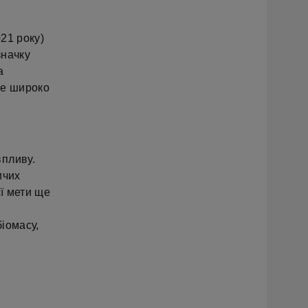
021 року)
значку
а
же широко
впливу.
ичих
єї мети ще
іомасу,