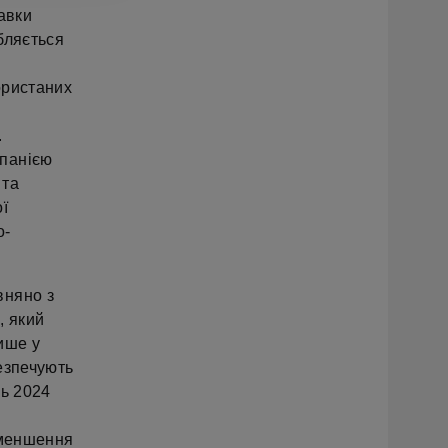
авки
бляється
ористаних
.
мпанією
 та
ї
о-
вняно з
, який
ише у
езпечують
нь 2024
зменшення