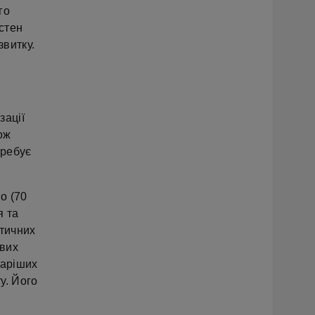
го
стен
звитку.
зації
ож
требує
о (70
я та
атичних
ивих
таріших
у. Його