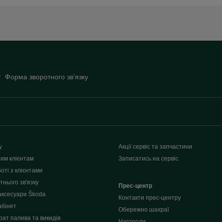
Форма зворотного зв'язку
у
Акції сервіс та запчастини
им клієнтам
Записатись на сервіс
оті з клієнтами
нього зв'язку
Прес-центр
аксесуари Škoda
Контакти прес-центру
абінет
Обережно шахраї
рат палива та викидів
Нагороди