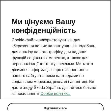
Ми цінуємо Вашу
конфіденційність
Cookie-файли використовуються для
збереження ваших налаштувань і вподобань,
для аналізу нашого трафіку, для надання
функцій соціальних мережах, а також для
персоналізації контенту і реклами. Ми також
ділимося інформацією про використання
нашого сайту з нашими партнерами по
соціальним мережам, рекламі і аналітиці. Ви
даєте згоду Škoda Україна. Дізнайтеся більше
SKODA KAMIQ вже в
за посиланням
Cookie політика.
Україні!
2020-07-01T12:11:58.554+00:00
Відхилити все