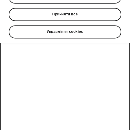
Компанія «Єврокар» представляє третю
Прийняти все
модель SUV лінійки - SKODA KAMIQ. Вже
сьогодні автомобіль нового покоління
KAMIQ можна замовити в виробництво і
Управління cookies
пройти тест-драйв в офіційній дилерській
мережі SKODA в Україні. Давайте
знайомитися!
Продовжуючи історію успіху
кросоверів чеської марки, на
український ринок виходить новий
гравець - найкомпактніший
представник сімейства SUV
SKODA KAMIQ. Зберігаючи