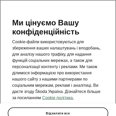
Ми цінуємо Вашу
конфіденційність
Cookie-файли використовуються для
збереження ваших налаштувань і вподобань,
для аналізу нашого трафіку, для надання
функцій соціальних мережах, а також для
персоналізації контенту і реклами. Ми також
ділимося інформацією про використання
нашого сайту з нашими партнерами по
соціальним мережам, рекламі і аналітиці. Ви
даєте згоду Škoda Україна. Дізнайтеся більше
Авто мрії – без
за посиланням
Cookie політика.
компромісів: Škoda Karoq
на вигідних умовах!
Відхилити все