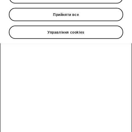
2025-02-26T09:48:12.99+00:00
Прийняти все
Не відкладайте мрію про новий кросовер!
Управління cookies
Офіційний імпортер Škoda в Україні, компанія
«Єврокар», оголошує про спеціальні умови
кредитування Škoda Karoq - кросовера, який
створений для вашого комфорту та впевненості
на дорозі. Отримайте пропозицію вже зараз: