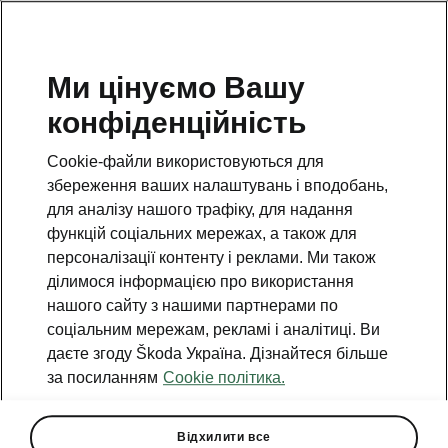
Ми цінуємо Вашу
конфіденційність
Cookie-файли використовуються для
збереження ваших налаштувань і вподобань,
для аналізу нашого трафіку, для надання
функцій соціальних мережах, а також для
персоналізації контенту і реклами. Ми також
ділимося інформацією про використання
нашого сайту з нашими партнерами по
соціальним мережам, рекламі і аналітиці. Ви
даєте згоду Škoda Україна. Дізнайтеся більше
Чан Парк - новий
за посиланням
Cookie політика.
начальник відділу дизайну
інтер'єру Škoda
Відхилити все