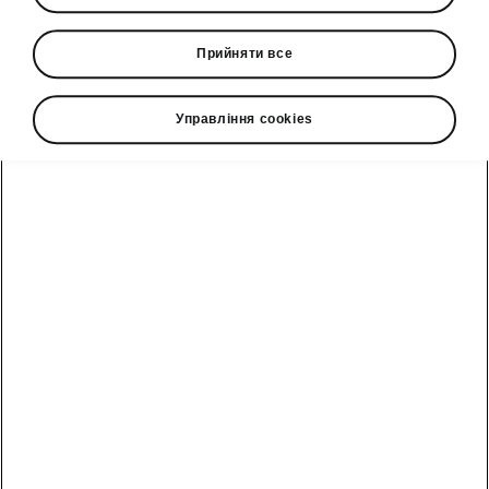
2024-06-12T13:58:15.742+00:00
Прийняти все
Від початку червня 2024 року Чан Парк
обійняв посаду керівника відділу дизайну
інтер’єру в Škoda Auto.
Управління cookies
Випускник Королівського коледжу
мистецтв приєднується до чеського
автовиробника з багатим досвідом
роботи в кількох провідних
автомобільних брендах. У
майбутньому інтер’єри серійних і
концептуальних автомобілів Škoda
будуть мати його підпис. Окрім
мінімалістичного підходу до