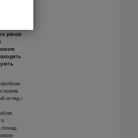
трична
є більшу
ох рівнів
и
ймовою
 входять
ршують
 виробник
 з новим
й огляд і
обіля.
го
о понад
виком