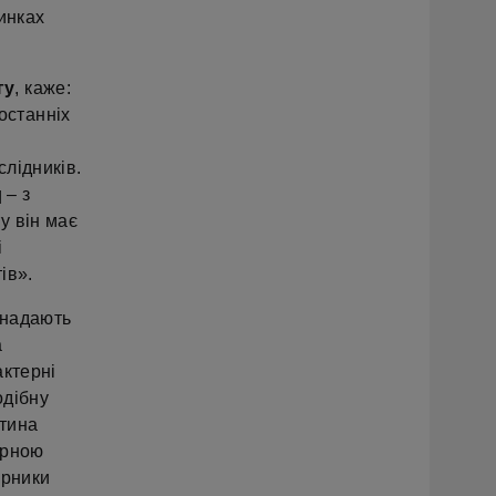
инках
гу
, каже:
останніх
слідників.
 – з
у він має
і
ів».
 надають
а
актерні
одібну
стина
ірною
ірники