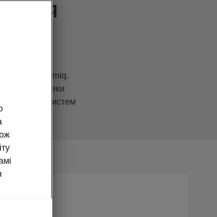
 Kamiq
ння
вик Škoda Kamiq.
асивної безпеки
ому набору систем
о
а
кож
йту
амі
я
ними
 к.с.).