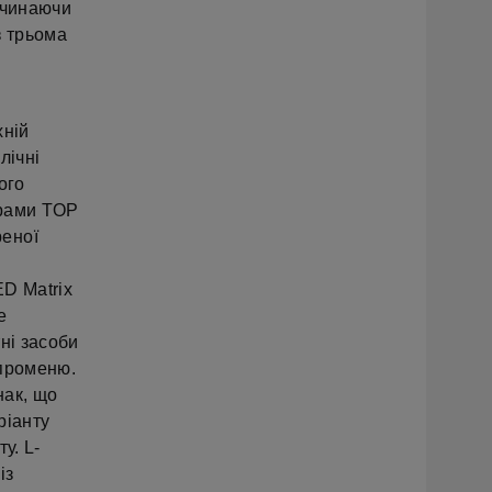
очинаючи
з трьома
хній
лічні
ого
арами TOP
реної
D Matrix
е
ні засоби
 променю.
нак, що
ріанту
у. L-
із