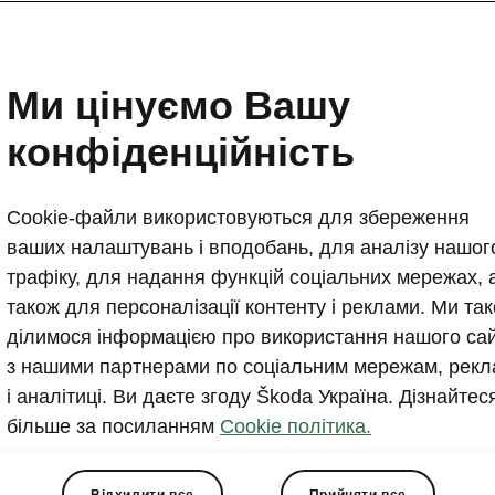
Міський кросовер Škoda
пройшов перше оновле
Ми цінуємо Вашу
2023-08-01T09:03:04.468+00:00
конфіденційність
Škoda Auto комплексно оновлює міський позашляхо
Модель пропонує дуже високий рівень активної та п
Cookie-файли використовуються для збереження
завдяки жорсткому кузову та ще більш вдосконален
ваших налаштувань і вподобань, для аналізу нашог
допомоги.
трафіку, для надання функцій соціальних мережах, 
також для персоналізації контенту і реклами. Ми та
ділимося інформацією про використання нашого са
з нашими партнерами по соціальним мережам, рекл
і аналітиці. Ви даєте згоду Škoda Україна. Дізнайтес
більше за посиланням
Cookie політика.
сь на платформі MQB-A0, Kamiq оснащений ефектив
и двигунами TSI з вихідною потужністю до 110 кВт (150
Відхилити все
Прийняти все