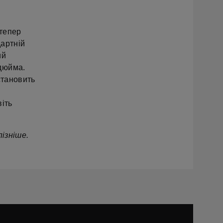
 тепер
артній
ий
дюйма.
становить
віть
пізніше.