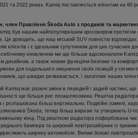
021 та 2022 роках. Kamiq поставляється клієнтам на 60 р
н, член Правління Škoda Auto з продажів та маркетин
amiq був нашим найпопулярнішим кросовером протягом 
в. Це доводить, що наш міський SUV повністю відповідає
ям клієнтів і є ідеальним супутником для цих сучасних до
всебічному оновленню ми ще більше вдосконалили Kamiq
им дизайном, а також новим функціям безпеки та комфорт
умови для подальшого зміцнення своїх позицій у сегмент
виків, що швидко розвивається, і захоплює наших клієнт
 Kamiq має разючі зміни в передній і задній частині, що
нішності ще більше рис позашляховика. Решітка радіатор
 і розташована більш вертикально. Подвійні ламелі, хар
шляховиків Škoda, тепер більш виразні та утворюють U-п
нижньому кінці. Під решіткою радіатора пофарбована ча
ереднього бампера та широкий повітрозабірник із тривим
дкреслюють ширину автомобіля. Великі бокові повітрозаб