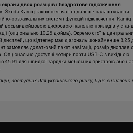
 екрани двох розмірів і бездротове підключення
я Škoda Kamiq також включає подальше налаштування
ійно-розважальних систем і функцій підключення. Kamiq
й восьмидюймовою цифровою панеллю приладів у станд
ції (опціонально 10,25 дюйма). Окремо стоїть центральн
й дисплей, що відтепер має діагональ щонайменше 8,25 
нт замовляє додатковий пакет навігації, розмір дисплея 
а. Опціонально доступні чотири порти USB-C з вихідною
ю 45 Вт для швидкої зарядки мобільних пристроїв або на
.
пцій, доступних для українського ринку, буде визначено 