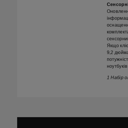
Сенсорні
Оновленн
інформац
оснащени
комплекта
сенсорни
Якщо кліє
9,2 дюйм
потужніст
ноутбуків
1 Набір о