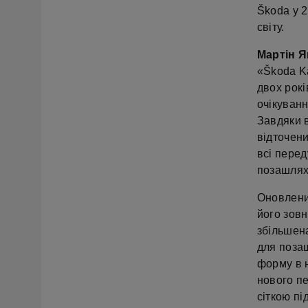
Škoda у 2
світу.
Мартін Я
«Škoda K
двох рокі
очікуванн
Завдяки 
відточен
всі перед
позашляхо
Оновлений
його зов
збільшена
для поза
форму в 
нового п
сіткою пі