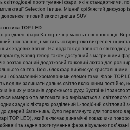
 світлодіодні протитуманні фари, які є стандартними, п
омплектації Selection і вище. Міцний сріблястий дифузор і
 доповнює типовий захист днища SUV.
а оптика TOP LED
і розділені фари Kamiq тепер мають нові пропорції. Вер
нший, ніж раніше, і містить чотири різко викреслені криста
нних ходових вогнів. На додаток до повністю світлодіодн
 варіанту, Kamiq тепер також доступний з матричними ф
че розташований додатковий точковий ліхтар для розши
альнього світла. Весь блок фар виблискує кристалічними
ами і обрамлений хромованими елементами. Фари TOP LE
ть водіям залишати дальнє світло включеним постійно, н
чи інших учасників дорожнього руху. Зустрічні транспорт
ються камерою та автоматично вирізаються зі світлового
іодних задніх ліхтарях розділений L-подібний світловий з
 до дверей багажника, було переглянуто для топового ва
хтарі TOP LED), який включає динамічні покажчики поворот
ідбивачі та задня протитуманна фара візуально пов’язані 