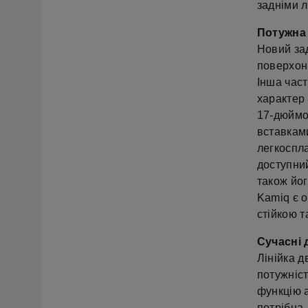
задніми л
Потужна 
Новий за
поверхонь
Інша час
характер
17-дюймо
вставками
легкоспл
доступний
також йо
Kamiq є 
стійкою т
Сучасні 
Лінійка д
потужніст
функцію а
потрібна.