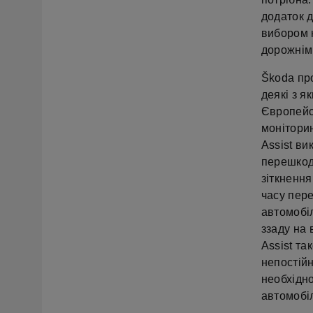
додаток д
вибором 
дорожнім
Škoda пр
деякі з я
Європейс
моніторин
Assist ви
перешкод
зіткнення
часу пере
автомобі
ззаду на 
Assist та
непостійн
необхідн
автомобіл