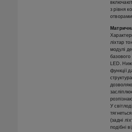
включають
з рівня к
отворами
Матричн
Характерн
ліхтар то
модулі де
базового
LED. Ниж
функції д
структур
дозволяю
засліплюю
розпізна
У світлод
тягнеться
(задні лі
подібні в