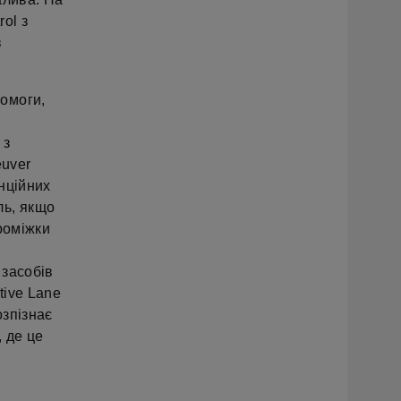
ol з
в
омоги,
 з
euver
нційних
ль, якщо
роміжки
є
 засобів
tive Lane
озпізнає
, де це