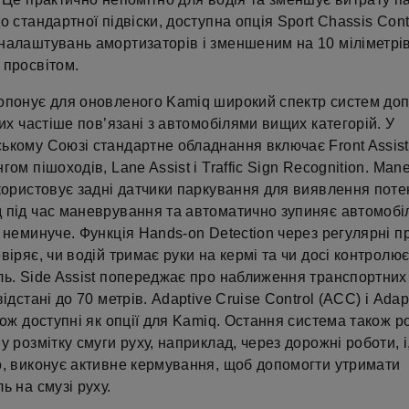
о стандартної підвіски, доступна опція Sport Chassis Contr
налаштувань амортизаторів і зменшеним на 10 міліметрі
 просвітом.
опонує для оновленого Kamiq широкий спектр систем доп
ких частіше пов’язані з автомобілями вищих категорій. У
ькому Союзі стандартне обладнання включає Front Assist
гом пішоходів, Lane Assist і Traffic Sign Recognition. Man
користовує задні датчики паркування для виявлення поте
 під час маневрування та автоматично зупиняє автомобі
 неминуче. Функція Hands-on Detection через регулярні п
віряє, чи водій тримає руки на кермі та чи досі контролю
ль. Side Assist попереджає про наближення транспортних
відстані до 70 метрів. Adaptive Cruise Control (ACC) і Adap
кож доступні як опції для Kamiq. Остання система також р
у розмітку смуги руху, наприклад, через дорожні роботи, і
о, виконує активне кермування, щоб допомогти утримати
ь на смузі руху.