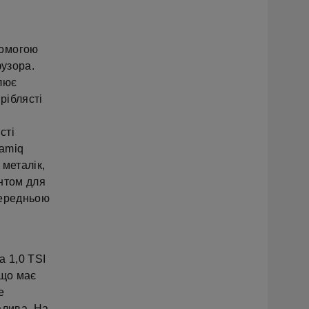
помогою
фузора.
лює
ріблясті
сті
Kamiq
 металік,
нтом для
передньою
a 1,0 TSI
 що має
е
алива. На