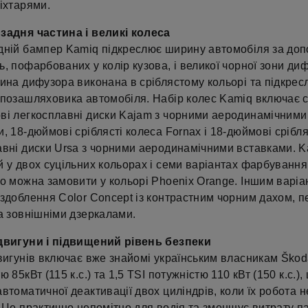
іхтарями.
задня частина і великі колеса
дній бампер Kamiq підкреслює ширину автомобіля за до
, пофарбованих у колір кузова, і великої чорної зони ди
тина дифузора виконана в сріблястому кольорі та підкрес
 позашляховика автомобіля. Набір колес Kamiq включає с
ві легкосплавні диски Kajam з чорними аеродинамічними
, 18-дюймові сріблясті колеса Fornax і 18-дюймові срібля
авні диски Ursa з чорними аеродинамічними вставками. 
 у двох суцільних кольорах і семи варіантах фарбування
го можна замовити у кольорі Phoenix Orange. Іншим варіа
оздоблення Color Concept із контрастним чорним дахом, 
а зовнішніми дзеркалами.
двигуни і підвищений рівень безпеки
вигунів включає вже знайомі українським власникам Škod
ю 85кВт (115 к.с.) та 1,5 TSI потужністю 110 кВт (150 к.с.),
втоматичної деактивації двох циліндрів, коли їх робота н
 Це практично непомітно для водія та зменшує витрату п