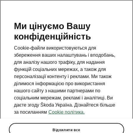
Ми цінуємо Вашу
конфіденційність
Cookie-файли використовуються для
збереження ваших налаштувань і вподобань,
для аналізу нашого трафіку, для надання
функцій соціальних мережах, а також для
персоналізації контенту і реклами. Ми також
ділимося інформацією про використання
нашого сайту з нашими партнерами по
соціальним мережам, рекламі і аналітиці. Ви
даєте згоду Škoda Україна. Дізнайтеся більше
Новий Škoda Enyaq:
за посиланням
Cookie політика.
трансформація в епоху
Modern Solid
Відхилити все