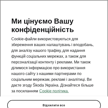
Ми цінуємо Вашу
конфіденційність
Cookie-файли використовуються для
збереження ваших налаштувань і вподобань,
для аналізу нашого трафіку, для надання
функцій соціальних мережах, а також для
персоналізації контенту і реклами. Ми також
ділимося інформацією про використання
нашого сайту з нашими партнерами по
соціальним мережам, рекламі і аналітиці. Ви
даєте згоду Škoda Україна. Дізнайтеся більше
Спеціальні ціни на SKODA
за посиланням
Cookie політика.
OCTAVIA доступні вже
зараз!
Відхилити все