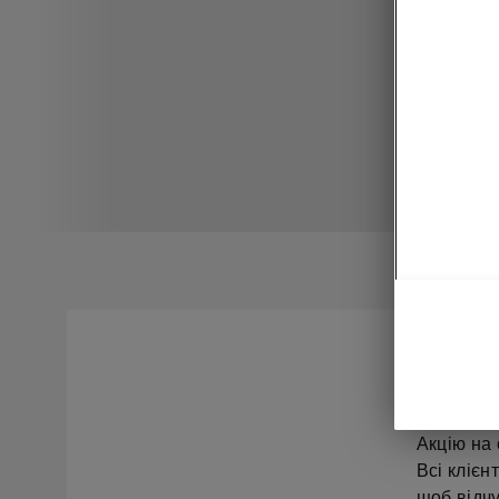
З 01 лип
продовжую
Акцію на 
Всі клієн
щоб відчу