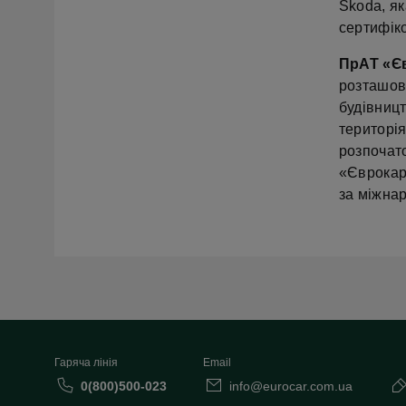
Škoda, я
сертифік
ПрАТ «Є
розташов
будівниц
територі
розпочато
«Єврокар
за міжна
Гаряча лінія
Email
0(800)500-023
info@eurocar.com.ua