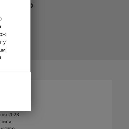
 ходу»
о
а
кож
йту
 *.
амі
я
 Škoda.
пня 2023.
стини,
ажливо.