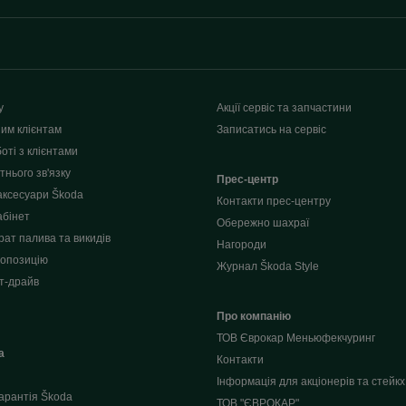
у
Акції сервіс та запчастини
им клієнтам
Записатись на сервіс
оті з клієнтами
нього зв'язку
Прес-центр
аксесуари Škoda
Контакти прес-центру
абінет
Обережно шахраї
рат палива та викидів
Нагороди
опозицію
Журнал Škoda Style
т-драйв
Про компанію
ТОВ Єврокар Меньюфекчуринг
a
Контакти
Інформація для акціонерів та стейкх
арантія Škoda
ТОВ "ЄВРОКАР"