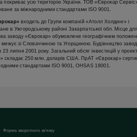
ка покриває усю територію України. ТОВ «Єврокар Сервіс
оване за міжнародними стандартами ISO 9001.
врокар»
входить до Групи компаній «Атолл Холдинг» і
ане в Ужгородському районі Закарпатської обл. Місце дл
тва заводу «Єврокар» обумовлене географічним положен
я межує зі Словаччиною та Угорщиною. Будівництво завод
 23 липня 2001 року. Загальний обсяг інвестицій у проек
» складає 250 млн. доларів США. ПрАТ «Єврокар» серти
родними стандартами ISO 9001, OHSAS 18001.
Форма зворотного зв'язку