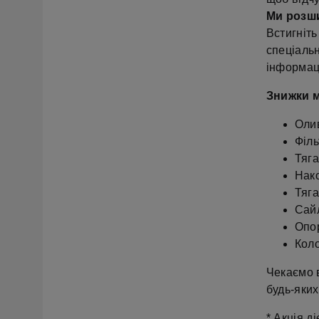
Ми розши
Встигніт
спеціаль
інформаці
Знижки м
Оли
Філь
Тяга
Нако
Тяг
Сайл
Опо
Кол
Чекаємо 
будь-яких
* Акція д