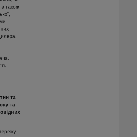
 а також
ької,
ими
сних
дилера.
ача.
сть
тин та
оку та
ровідних
 мережу