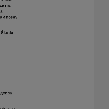
єнтів
.
за
вам повну
 Škoda:
док за
аїни, за