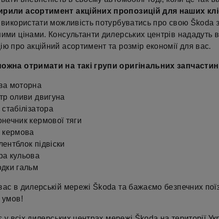
рили асортимент акційних пропозицій для наших клі
ь використати можливість потурбуватись про свою Škoda 
ними цінами. Консультанти дилерських центрів нададуть 
ю про акційний асортимент та розмір економії для вас.
ожна отримати на такі групи оригінальних запчастин
ва моторна
тр оливи двигуна
 стабілізатора
нечник кермової тяги
а кермова
ентблок підвіски
ра кульова
одки гальм
вас в дилерській мережі Škoda та бажаємо безпечних поїз
 умов!
іє у всіх дилерських центрах мережі Škoda на території Укр