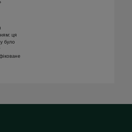
»
я
ням: ця
у було
т
фіковане