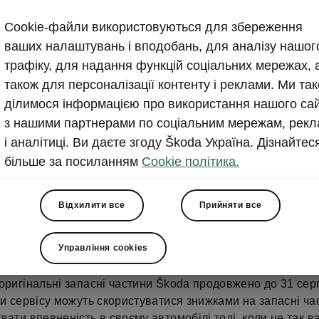
Акцію Škoda «Завжди на
Cookie-файли використовуються для збереження
продовжено
ваших налаштувань і вподобань, для аналізу нашог
трафіку, для надання функцій соціальних мережах, 
2023-06-30T08:19:52.057+00:00
також для персоналізації контенту і реклами. Ми та
ділимося інформацією про використання нашого са
Знижки до 20% на оригінальні запасні частини Škoda
з нашими партнерами по соціальним мережам, рекл
і аналітиці. Ви даєте згоду Škoda Україна. Дізнайтес
більше за посиланням
Cookie політика.
Відхилити все
Прийняти все
ня до 31 серпня 2023 року
в дилерській мережі Škoda
Управління cookies
ть діяти знижки до 20%* на оригінальні запасні частини
оригінальні запасні частини Škoda продовжено до 31 сер
ти сервісу можуть скористуватися знижками на запасні ча
вати впевненість в своєму автомобілі тоді, коли це так в