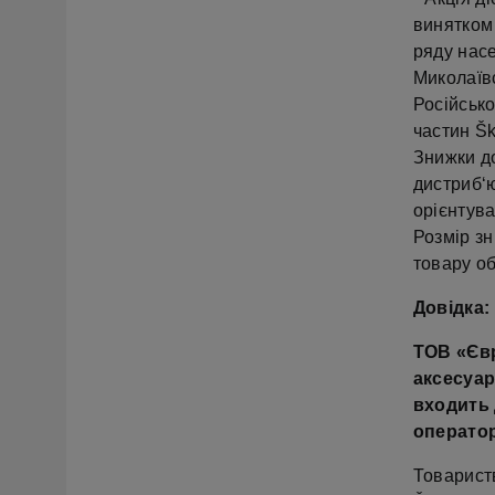
винятком 
ряду насе
Миколаївс
Російськ
частин Š
Знижки д
дистриб‘ю
орієнтува
Розмір зн
товару о
Довідка:
ТОВ «Євр
аксесуар
входить 
оператор
Товарист