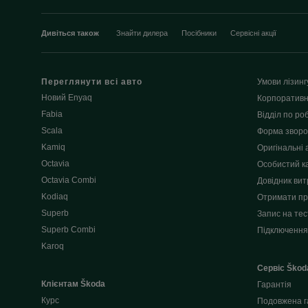
Дивіться також
Знайти дилера
Посібники
Сервісні акції
Переглянути всі авто
Умови лізинг
Новий Enyaq
Корпоративн
Fabia
Відділ по роб
Scala
Форма зворот
Kamiq
Оригінальні 
Octavia
Особистий к
Octavia Combi
Довідник вит
Kodiaq
Отримати пр
Superb
Запис на тес
Superb Combi
Підключення
Karoq
Сервіс Škod
Клієнтам Škoda
Гарантія
Курс
Подовжена г