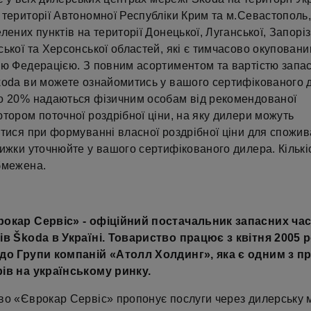
території Автономної Республіки Крим та м.Севастополь,
лених пунктів на території Донецької, Луганської, Запоріз
ької та Херсонської областей, які є тимчасово окупован
ою Федерацією. З повним асортиментом та вартістю запа
koda ви можете ознайомитись у вашого сертифікованого 
о 20% надаються фізичним особам від рекомендованої
тором поточної роздрібної ціни, на яку дилери можуть
тися при формуванні власної роздрібної ціни для спожив
ижки уточнюйте у вашого сертифікованого дилера. Кількі
бмежена.
окар Сервіс» - офіційний постачальник запасних час
ів Škoda в Україні. Товариство працює з квітня 2005 р
до Групи компаній «Атолл Холдинг», яка є одним з п
ів на українському ринку.
во «Єврокар Сервіс» пропонує послуги через дилерську