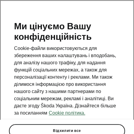
Ми цінуємо Вашу
конфіденційність
Cookie-файли використовуються для
збереження ваших налаштувань і вподобань,
для аналізу нашого трафіку, для надання
функцій соціальних мережах, а також для
персоналізації контенту і реклами. Ми також
ділимося інформацією про використання
нашого сайту з нашими партнерами по
соціальним мережам, рекламі і аналітиці. Ви
даєте згоду Škoda Україна. Дізнайтеся більше
Унікальна акція від СГ
за посиланням
Cookie політика.
«ТАС»: ŠKODA придбай –
КАСКО тримай!
Відхилити все