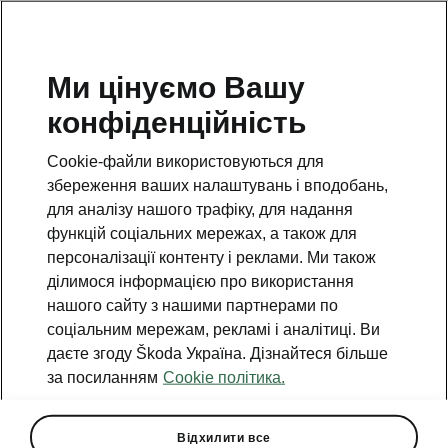
Ми цінуємо Вашу
конфіденційність
Cookie-файли використовуються для
збереження ваших налаштувань і вподобань,
для аналізу нашого трафіку, для надання
функцій соціальних мережах, а також для
персоналізації контенту і реклами. Ми також
ділимося інформацією про використання
нашого сайту з нашими партнерами по
соціальним мережам, рекламі і аналітиці. Ви
даєте згоду Škoda Україна. Дізнайтеся більше
Škoda Auto запускає
за посиланням
Cookie політика.
виробництво оновленої
Octavia
Відхилити все