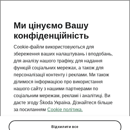
Ми цінуємо Вашу
конфіденційність
Cookie-файли використовуються для
збереження ваших налаштувань і вподобань,
для аналізу нашого трафіку, для надання
функцій соціальних мережах, а також для
персоналізації контенту і реклами. Ми також
ділимося інформацією про використання
нашого сайту з нашими партнерами по
соціальним мережам, рекламі і аналітиці. Ви
даєте згоду Škoda Україна. Дізнайтеся більше
Škoda Auto виготовила 100-
за посиланням
Cookie політика.
тисячний Elroq
2025-11-28T10:12:08.483+00:00
Відхилити все