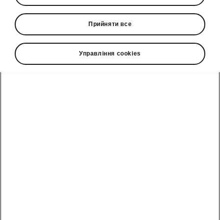
Компанія Škoda Auto випустила 100 000
Прийняти все
штук повністю електричного компактного
SUV Škoda Elroq із початку виробництва на
початку цього року.
Управління cookies
Ювілейним автомобілем став Elroq
RS у кольорі Mamba Green. Як
перша серійна модель, що втілює
нову дизайнерську мову бренду
Modern Solid, Elroq виробляється
на гнучкій лінії, де також збирають
Enyaq та Octavia (на платформі
MQB). Такий підхід дозволяє
компанії виготовляти електричні та