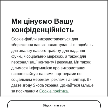
Ми цінуємо Вашу
конфіденційність
Cookie-файли використовуються для
збереження ваших налаштувань і вподобань,
для аналізу нашого трафіку, для надання
функцій соціальних мережах, а також для
персоналізації контенту і реклами. Ми також
ділимося інформацією про використання
нашого сайту з нашими партнерами по
соціальним мережам, рекламі і аналітиці. Ви
даєте згоду Škoda Україна. Дізнайтеся більше
Фінансові результати
за посиланням
Cookie політика.
Škoda Auto в першому
кварталі 2025 року
Відхилити все