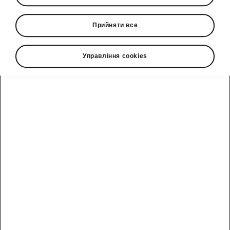
Компанія «Єврокар Сервіс» вітає
Прийняти все
переможців акції «Осінні щедроти». 150
комплектів смарт-тримачів від ŠKODA вже
чекають на своїх нових власників.
Управління cookies
Запрошуємо переможців отримати свої
подарунки в офіційних дилерських центрах.
З 01 вересня 2022 року до 30
листопада 2022 року компанія
«Єврокар Сервіс» проводила
акцію для клієнтів сервісу. В акції
взяли участь клієнти офіційних
сервісних станцій мережі ŠKODA,
які в період проведення акції