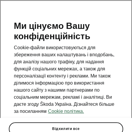
Ми цінуємо Вашу
конфіденційність
Cookie-файли використовуються для
збереження ваших налаштувань і вподобань,
для аналізу нашого трафіку, для надання
функцій соціальних мережах, а також для
персоналізації контенту і реклами. Ми також
ділимося інформацією про використання
нашого сайту з нашими партнерами по
соціальним мережам, рекламі і аналітиці. Ви
даєте згоду Škoda Україна. Дізнайтеся більше
Переможці акції «Осінні
за посиланням
Cookie політика.
щедроти»
2022-12-19T15:11:46.823+00:00
Відхилити все