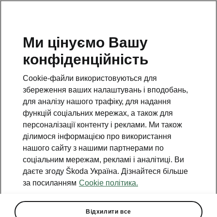
Ми цінуємо Вашу
конфіденційність
Cookie-файли використовуються для
збереження ваших налаштувань і вподобань,
для аналізу нашого трафіку, для надання
функцій соціальних мережах, а також для
персоналізації контенту і реклами. Ми також
ділимося інформацією про використання
нашого сайту з нашими партнерами по
соціальним мережам, рекламі і аналітиці. Ви
даєте згоду Škoda Україна. Дізнайтеся більше
«Клоуни Škoda дітям»: 21
за посиланням
Cookie політика.
рік добра та усмішок
2025-12-16T14:50:44.022+00:00
Відхилити все