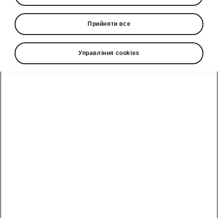
До Дня Святого Миколая та Новорічних свят
Прийняти все
компанія «Єврокар», офіційний
дистриб’ютор автомобілів Škoda в Україні,
продовжує багаторічну традицію соціальної
Управління cookies
підтримки.
Цього року бренд організував
святкові візити до дітей у лікарнях
та дитячих будинках, аби
подарувати їм щирі емоції, усмішки
та новорічні подарунки від Škoda.
Метою ініціативи є створення
атмосфери тепла й радості для
дітей, які проходять лікування або