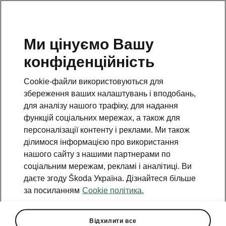
Ми цінуємо Вашу
конфіденційність
Cookie-файли використовуються для
збереження ваших налаштувань і вподобань,
для аналізу нашого трафіку, для надання
функцій соціальних мережах, а також для
персоналізації контенту і реклами. Ми також
ділимося інформацією про використання
нашого сайту з нашими партнерами по
соціальним мережам, рекламі і аналітиці. Ви
даєте згоду Škoda Україна. Дізнайтеся більше
Škoda Elroq: перші ескізи
за посиланням
Cookie політика.
екстер’єру нового
компактного SUV
Відхилити все