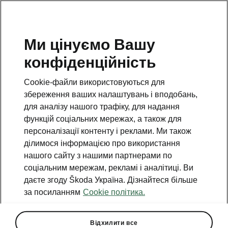
Ми цінуємо Вашу
конфіденційність
Cookie-файли використовуються для
збереження ваших налаштувань і вподобань,
для аналізу нашого трафіку, для надання
функцій соціальних мережах, а також для
персоналізації контенту і реклами. Ми також
ділимося інформацією про використання
нашого сайту з нашими партнерами по
соціальним мережам, рекламі і аналітиці. Ви
даєте згоду Škoda Україна. Дізнайтеся більше
Škoda Auto оприлюднює
за посиланням
Cookie політика.
тизер світової прем’єри
нового Elroq
Відхилити все