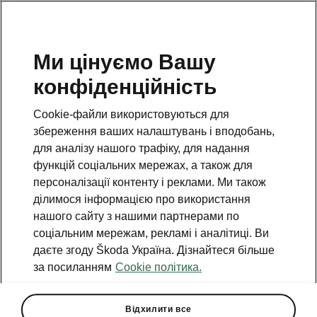
Ми цінуємо Вашу
конфіденційність
Cookie-файли використовуються для
збереження ваших налаштувань і вподобань,
для аналізу нашого трафіку, для надання
функцій соціальних мережах, а також для
персоналізації контенту і реклами. Ми також
ділимося інформацією про використання
нашого сайту з нашими партнерами по
соціальним мережам, рекламі і аналітиці. Ви
даєте згоду Škoda Україна. Дізнайтеся більше
Škoda – офіційний партнер
за посиланням
Cookie політика.
«Київської сотки»
2024-09-04T14:19:29.926+00:00
Відхилити все