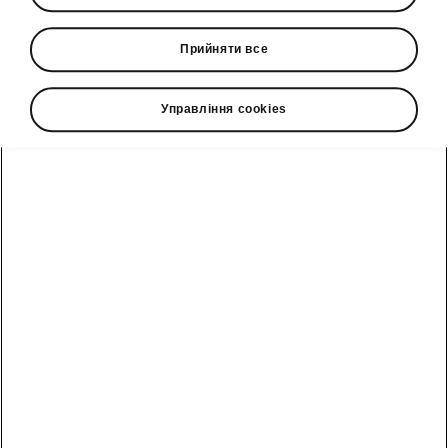
Десятий рік поспіль в столиці проходить
Прийняти все
веломарафон “Київська сотка”. Компанія
Єврокар, офіційний дистрибʼютор бренду
Škoda в Україні, традиційно виступила
Управління cookies
партнером заходу. Окрім демонстраційної
зони з водою та смаколиками для учасників,
автомобілі бренду супроводжували колону
учасників, аби забезпечити їм зручне та
безпечне проходження дистанцій – 50 км та
100 км.
Особливістю заїзду цьогоріч стала
благодійна складова, адже всі
зібрані з учасників стартові внески