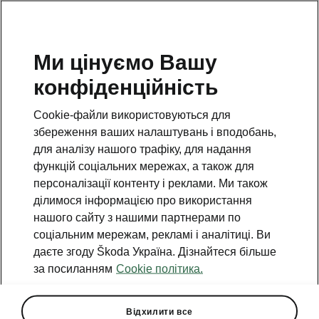
Ми цінуємо Вашу
конфіденційність
Cookie-файли використовуються для
збереження ваших налаштувань і вподобань,
для аналізу нашого трафіку, для надання
функцій соціальних мережах, а також для
персоналізації контенту і реклами. Ми також
ділимося інформацією про використання
нашого сайту з нашими партнерами по
соціальним мережам, рекламі і аналітиці. Ви
даєте згоду Škoda Україна. Дізнайтеся більше
Škoda тепер онлайн:
за посиланням
Cookie політика.
купівля авто через
платформу UDRIVE
Відхилити все